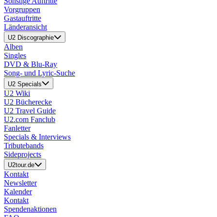
Sonstige Auftritte
Vorgruppen
Gastauftritte
Länderansicht
U2 Discographie
Alben
Singles
DVD & Blu-Ray
Song- und Lyric-Suche
U2 Specials
U2 Wiki
U2 Bücherecke
U2 Travel Guide
U2.com Fanclub
Fanletter
Specials & Interviews
Tributebands
Sideprojects
U2tour.de
Kontakt
Newsletter
Kalender
Kontakt
Spendenaktionen