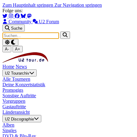
Zum Hauptinhalt springen
Zur Navigation springen
Folge uns:
Community
U2 Forum
Suche
A-
A+
Home
News
U2 Tourarchiv
Alle Tourneen
Deine Konzertstatistik
Promogigs
Sonstige Auftritte
Vorgruppen
Gastauftritte
Länderansicht
U2 Discographie
Alben
Singles
DVD & Blu-Ray