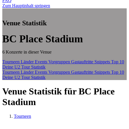
FAQ
Zum Hauptinhalt springen
Venue Statistik
BC Place Stadium
6 Konzerte in dieser Venue
Tourneen
Länder
Events
Vorgruppen
Gastauftritte
Snippets
Top 10
Deine U2 Tour Statistik
Tourneen
Länder
Events
Vorgruppen
Gastauftritte
Snippets
Top 10
Deine U2 Tour Statistik
Venue Statistik für BC Place
Stadium
Tourneen