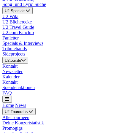
Song- und Lyric-Suche
U2 Specials
U2 Wiki
U2 Bücherecke
U2 Travel Guide
U2.com Fanclub
Fanletter
Specials & Interviews
Tributebands
Sideprojects
U2tour.de
Kontakt
Newsletter
Kalender
Kontakt
Spendenaktionen
FAQ
Home
News
U2 Tourarchiv
Alle Tourneen
Deine Konzertstatistik
Promogigs