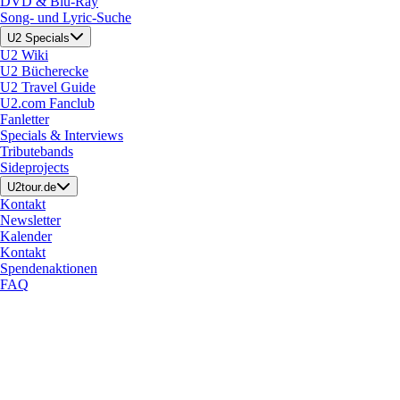
DVD & Blu-Ray
Song- und Lyric-Suche
U2 Specials
U2 Wiki
U2 Bücherecke
U2 Travel Guide
U2.com Fanclub
Fanletter
Specials & Interviews
Tributebands
Sideprojects
U2tour.de
Kontakt
Newsletter
Kalender
Kontakt
Spendenaktionen
FAQ