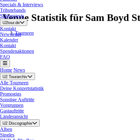
Specials & Interviews
Tributebands
Venue Statistik für Sam Boyd 
Sideprojects
U2tour.de
Kontakt
Tourneen
Newsletter
Kalender
Kontakt
Spendenaktionen
FAQ
Home
News
U2 Tourarchiv
Alle Tourneen
Deine Konzertstatistik
Promogigs
Sonstige Auftritte
Vorgruppen
Gastauftritte
Länderansicht
U2 Discographie
Alben
Singles