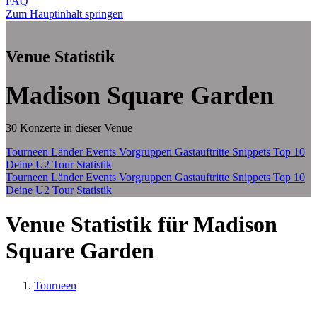
FAQ
Zum Hauptinhalt springen
Venue Statistik
Madison Square Garden
30 Konzerte in dieser Venue
Tourneen
Länder
Events
Vorgruppen
Gastauftritte
Snippets
Top 10
Deine U2 Tour Statistik
Tourneen
Länder
Events
Vorgruppen
Gastauftritte
Snippets
Top 10
Deine U2 Tour Statistik
Venue Statistik für Madison
Square Garden
Tourneen