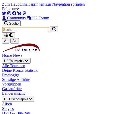
Zum Hauptinhalt springen
Zur Navigation springen
Folge uns:
Community
U2 Forum
Suche
A-
A+
Home
News
U2 Tourarchiv
Alle Tourneen
Deine Konzertstatistik
Promogigs
Sonstige Auftritte
Vorgruppen
Gastauftritte
Länderansicht
U2 Discographie
Alben
Singles
DVD & Blu-Ray