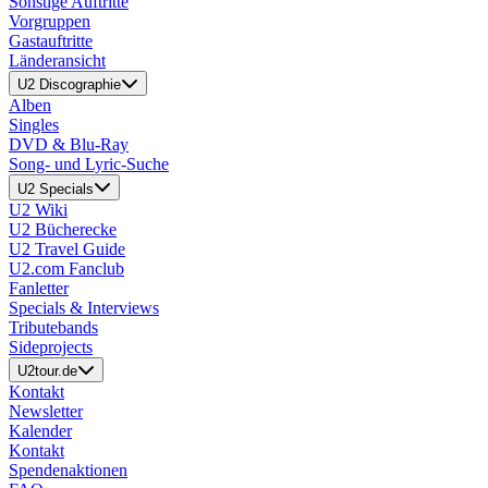
Sonstige Auftritte
Vorgruppen
Gastauftritte
Länderansicht
U2 Discographie
Alben
Singles
DVD & Blu-Ray
Song- und Lyric-Suche
U2 Specials
U2 Wiki
U2 Bücherecke
U2 Travel Guide
U2.com Fanclub
Fanletter
Specials & Interviews
Tributebands
Sideprojects
U2tour.de
Kontakt
Newsletter
Kalender
Kontakt
Spendenaktionen