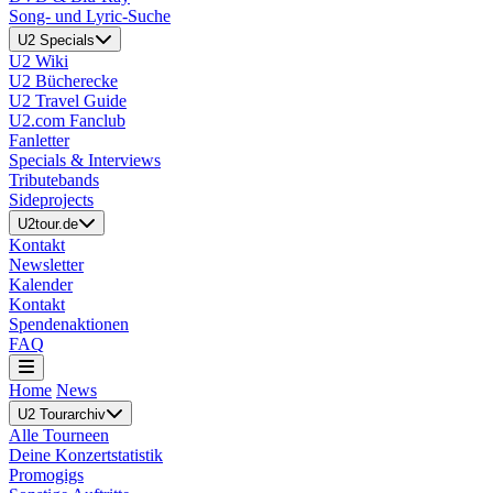
Song- und Lyric-Suche
U2 Specials
U2 Wiki
U2 Bücherecke
U2 Travel Guide
U2.com Fanclub
Fanletter
Specials & Interviews
Tributebands
Sideprojects
U2tour.de
Kontakt
Newsletter
Kalender
Kontakt
Spendenaktionen
FAQ
Home
News
U2 Tourarchiv
Alle Tourneen
Deine Konzertstatistik
Promogigs