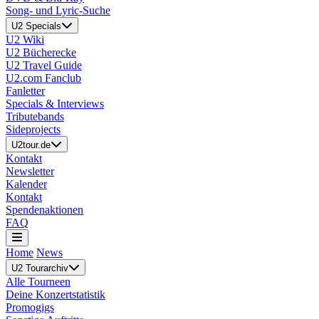
Song- und Lyric-Suche
U2 Specials
U2 Wiki
U2 Bücherecke
U2 Travel Guide
U2.com Fanclub
Fanletter
Specials & Interviews
Tributebands
Sideprojects
U2tour.de
Kontakt
Newsletter
Kalender
Kontakt
Spendenaktionen
FAQ
Home
News
U2 Tourarchiv
Alle Tourneen
Deine Konzertstatistik
Promogigs