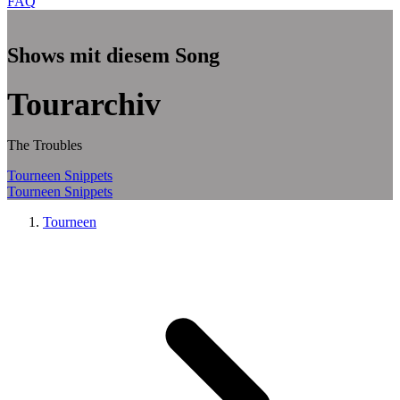
FAQ
Zum Hauptinhalt springen
Shows mit diesem Song
Tourarchiv
The Troubles
Tourneen
Snippets
Tourneen
Snippets
Tourneen