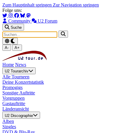
Zum Hauptinhalt springen
Zur Navigation springen
Folge uns:
Community
U2 Forum
Suche
A-
A+
Home
News
U2 Tourarchiv
Alle Tourneen
Deine Konzertstatistik
Promogigs
Sonstige Auftritte
Vorgruppen
Gastauftritte
Länderansicht
U2 Discographie
Alben
Singles
DVD & Blu-Ray