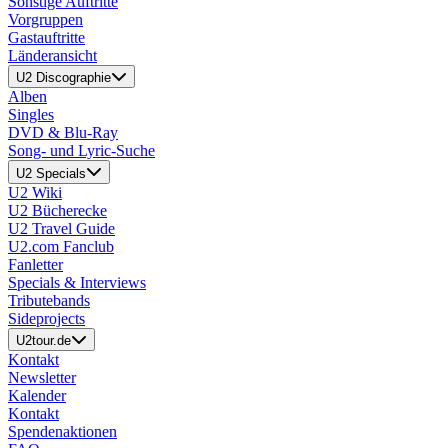
Sonstige Auftritte
Vorgruppen
Gastauftritte
Länderansicht
U2 Discographie
Alben
Singles
DVD & Blu-Ray
Song- und Lyric-Suche
U2 Specials
U2 Wiki
U2 Bücherecke
U2 Travel Guide
U2.com Fanclub
Fanletter
Specials & Interviews
Tributebands
Sideprojects
U2tour.de
Kontakt
Newsletter
Kalender
Kontakt
Spendenaktionen