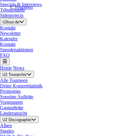
Specials & Interviews
Tourneen
Tributebands
Sideprojects
U2tour.de
Kontakt
Newsletter
Kalender
Kontakt
Spendenaktionen
FAQ
Home
News
U2 Tourarchiv
Alle Tourneen
Deine Konzertstatistik
Promogigs
Sonstige Auftritte
Vorgruppen
Gastauftritte
Länderansicht
U2 Discographie
Alben
Singles