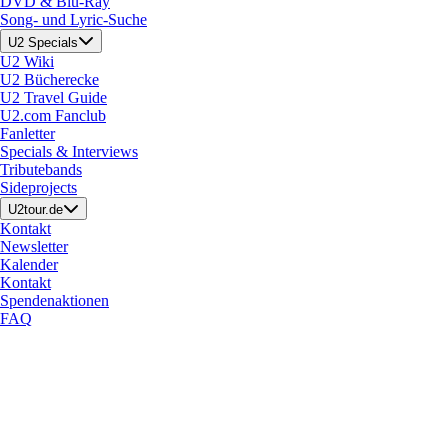
DVD & Blu-Ray
Song- und Lyric-Suche
U2 Specials
U2 Wiki
U2 Bücherecke
U2 Travel Guide
U2.com Fanclub
Fanletter
Specials & Interviews
Tributebands
Sideprojects
U2tour.de
Kontakt
Newsletter
Kalender
Kontakt
Spendenaktionen
FAQ