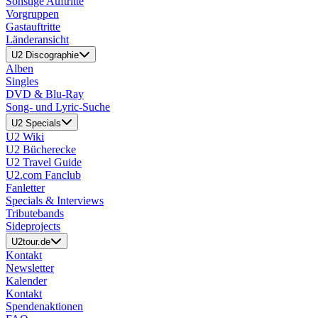
Sonstige Auftritte
Vorgruppen
Gastauftritte
Länderansicht
U2 Discographie
Alben
Singles
DVD & Blu-Ray
Song- und Lyric-Suche
U2 Specials
U2 Wiki
U2 Bücherecke
U2 Travel Guide
U2.com Fanclub
Fanletter
Specials & Interviews
Tributebands
Sideprojects
U2tour.de
Kontakt
Newsletter
Kalender
Kontakt
Spendenaktionen