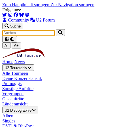
Zum Hauptinhalt springen
Zur Navigation springen
Folge uns:
Community
U2 Forum
Suche
A-
A+
Home
News
U2 Tourarchiv
Alle Tourneen
Deine Konzertstatistik
Promogigs
Sonstige Auftritte
Vorgruppen
Gastauftritte
Länderansicht
U2 Discographie
Alben
Singles
DVD & Blu-Ray