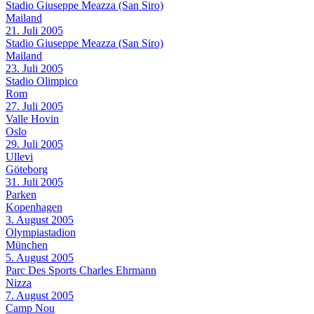
Stadio Giuseppe Meazza (San Siro)
Mailand
21. Juli 2005
Stadio Giuseppe Meazza (San Siro)
Mailand
23. Juli 2005
Stadio Olimpico
Rom
27. Juli 2005
Valle Hovin
Oslo
29. Juli 2005
Ullevi
Göteborg
31. Juli 2005
Parken
Kopenhagen
3. August 2005
Olympiastadion
München
5. August 2005
Parc Des Sports Charles Ehrmann
Nizza
7. August 2005
Camp Nou