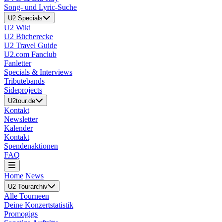
Song- und Lyric-Suche
U2 Specials
U2 Wiki
U2 Bücherecke
U2 Travel Guide
U2.com Fanclub
Fanletter
Specials & Interviews
Tributebands
Sideprojects
U2tour.de
Kontakt
Newsletter
Kalender
Kontakt
Spendenaktionen
FAQ
Home
News
U2 Tourarchiv
Alle Tourneen
Deine Konzertstatistik
Promogigs