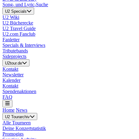
Song- und Lyric-Suche
U2 Specials
U2 Wiki
U2 Bücherecke
U2 Travel Guide
U2.com Fanclub
Fanletter
Specials & Interviews
Tributebands
Sideprojects
U2tour.de
Kontakt
Newsletter
Kalender
Kontakt
Spendenaktionen
FAQ
Home
News
U2 Tourarchiv
Alle Tourneen
Deine Konzertstatistik
Promogigs