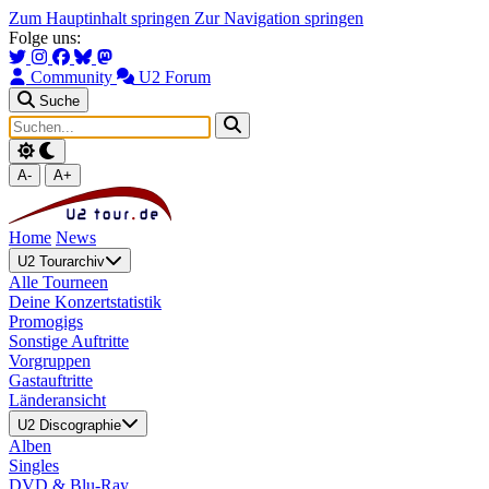
Zum Hauptinhalt springen
Zur Navigation springen
Folge uns:
Community
U2 Forum
Suche
A-
A+
Home
News
U2 Tourarchiv
Alle Tourneen
Deine Konzertstatistik
Promogigs
Sonstige Auftritte
Vorgruppen
Gastauftritte
Länderansicht
U2 Discographie
Alben
Singles
DVD & Blu-Ray