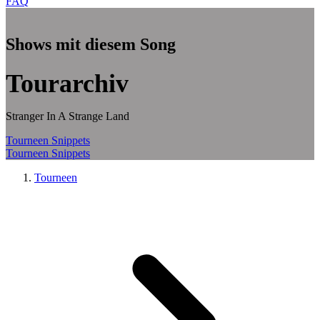
FAQ
Zum Hauptinhalt springen
Shows mit diesem Song
Tourarchiv
Stranger In A Strange Land
Tourneen
Snippets
Tourneen
Snippets
Tourneen