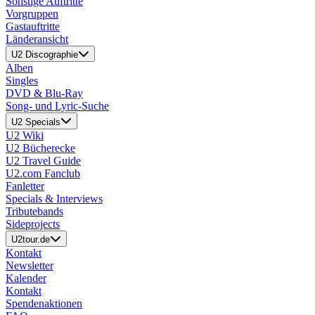
Sonstige Auftritte
Vorgruppen
Gastauftritte
Länderansicht
U2 Discographie
Alben
Singles
DVD & Blu-Ray
Song- und Lyric-Suche
U2 Specials
U2 Wiki
U2 Bücherecke
U2 Travel Guide
U2.com Fanclub
Fanletter
Specials & Interviews
Tributebands
Sideprojects
U2tour.de
Kontakt
Newsletter
Kalender
Kontakt
Spendenaktionen