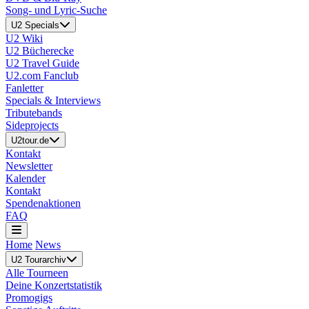
Song- und Lyric-Suche
U2 Specials
U2 Wiki
U2 Bücherecke
U2 Travel Guide
U2.com Fanclub
Fanletter
Specials & Interviews
Tributebands
Sideprojects
U2tour.de
Kontakt
Newsletter
Kalender
Kontakt
Spendenaktionen
FAQ
Home
News
U2 Tourarchiv
Alle Tourneen
Deine Konzertstatistik
Promogigs