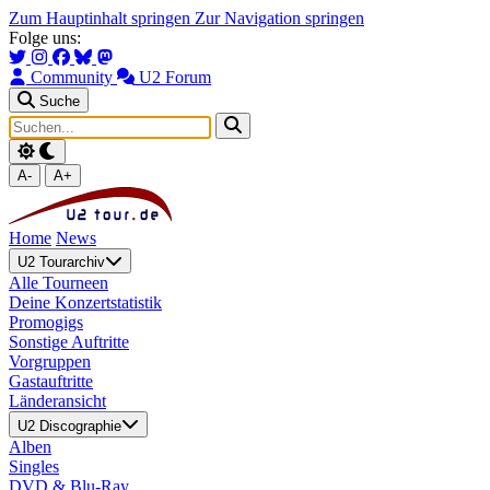
Zum Hauptinhalt springen
Zur Navigation springen
Folge uns:
Community
U2 Forum
Suche
A-
A+
Home
News
U2 Tourarchiv
Alle Tourneen
Deine Konzertstatistik
Promogigs
Sonstige Auftritte
Vorgruppen
Gastauftritte
Länderansicht
U2 Discographie
Alben
Singles
DVD & Blu-Ray