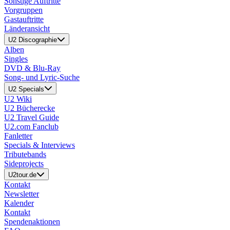
Sonstige Auftritte
Vorgruppen
Gastauftritte
Länderansicht
U2 Discographie
Alben
Singles
DVD & Blu-Ray
Song- und Lyric-Suche
U2 Specials
U2 Wiki
U2 Bücherecke
U2 Travel Guide
U2.com Fanclub
Fanletter
Specials & Interviews
Tributebands
Sideprojects
U2tour.de
Kontakt
Newsletter
Kalender
Kontakt
Spendenaktionen