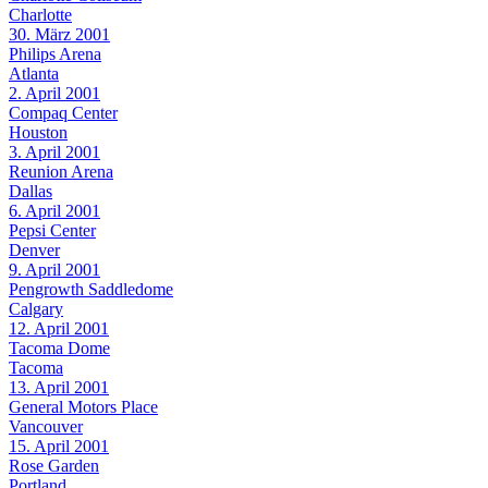
Charlotte
30. März 2001
Philips Arena
Atlanta
2. April 2001
Compaq Center
Houston
3. April 2001
Reunion Arena
Dallas
6. April 2001
Pepsi Center
Denver
9. April 2001
Pengrowth Saddledome
Calgary
12. April 2001
Tacoma Dome
Tacoma
13. April 2001
General Motors Place
Vancouver
15. April 2001
Rose Garden
Portland