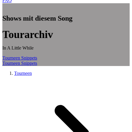
FAQ
Zum Hauptinhalt springen
Shows mit diesem Song
Tourarchiv
In A Little While
Tourneen
Snippets
Tourneen
Snippets
Tourneen