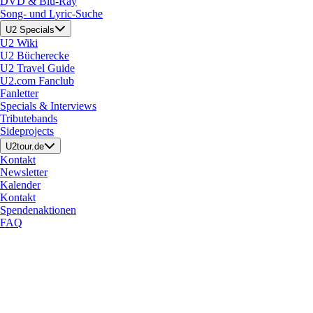
DVD & Blu-Ray
Song- und Lyric-Suche
U2 Specials
U2 Wiki
U2 Bücherecke
U2 Travel Guide
U2.com Fanclub
Fanletter
Specials & Interviews
Tributebands
Sideprojects
U2tour.de
Kontakt
Newsletter
Kalender
Kontakt
Spendenaktionen
FAQ