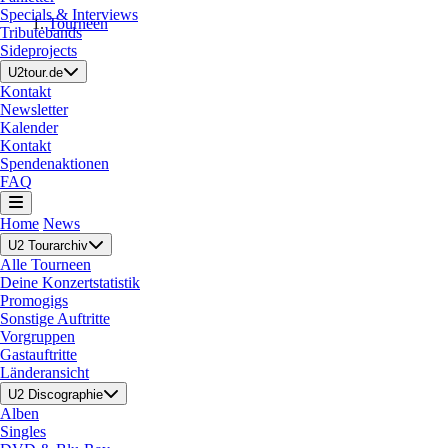
Specials & Interviews
Tourneen
Tributebands
Sideprojects
U2tour.de
Kontakt
Newsletter
Kalender
Kontakt
Spendenaktionen
FAQ
Home
News
U2 Tourarchiv
Alle Tourneen
Deine Konzertstatistik
Promogigs
Sonstige Auftritte
Vorgruppen
Gastauftritte
Länderansicht
U2 Discographie
Alben
Singles