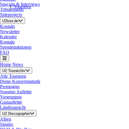
Specials & Interviews
Tourneen
Tributebands
Sideprojects
U2tour.de
Kontakt
Newsletter
Kalender
Kontakt
Spendenaktionen
FAQ
Home
News
U2 Tourarchiv
Alle Tourneen
Deine Konzertstatistik
Promogigs
Sonstige Auftritte
Vorgruppen
Gastauftritte
Länderansicht
U2 Discographie
Alben
Singles