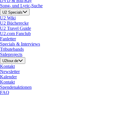
DVD & Blu-Ray
Song- und Lyric-Suche
U2 Specials
U2 Wiki
U2 Bücherecke
U2 Travel Guide
U2.com Fanclub
Fanletter
Specials & Interviews
Tributebands
Sideprojects
U2tour.de
Kontakt
Newsletter
Kalender
Kontakt
Spendenaktionen
FAQ