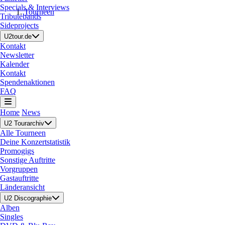
Specials & Interviews
Tourneen
Tributebands
Sideprojects
U2tour.de
Kontakt
Newsletter
Kalender
Kontakt
Spendenaktionen
FAQ
Home
News
U2 Tourarchiv
Alle Tourneen
Deine Konzertstatistik
Promogigs
Sonstige Auftritte
Vorgruppen
Gastauftritte
Länderansicht
U2 Discographie
Alben
Singles