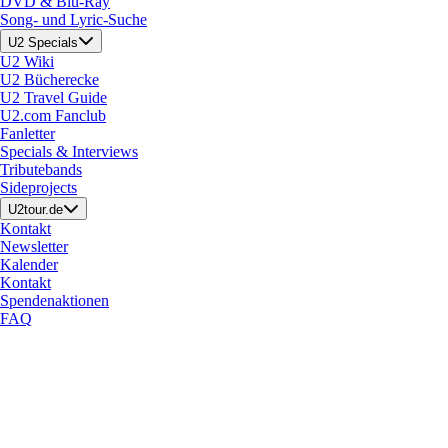
DVD & Blu-Ray
Song- und Lyric-Suche
U2 Specials
U2 Wiki
U2 Bücherecke
U2 Travel Guide
U2.com Fanclub
Fanletter
Specials & Interviews
Tributebands
Sideprojects
U2tour.de
Kontakt
Newsletter
Kalender
Kontakt
Spendenaktionen
FAQ