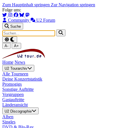
Zum Hauptinhalt springen
Zur Navigation springen
Folge uns:
Community
U2 Forum
Suche
A-
A+
Home
News
U2 Tourarchiv
Alle Tourneen
Deine Konzertstatistik
Promogigs
Sonstige Auftritte
Vorgruppen
Gastauftritte
Länderansicht
U2 Discographie
Alben
Singles
DVD & Blu-Ray