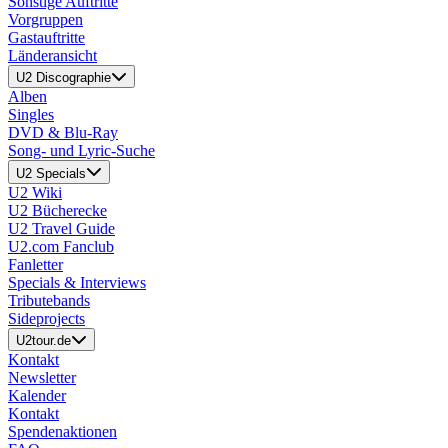
Sonstige Auftritte
Vorgruppen
Gastauftritte
Länderansicht
U2 Discographie
Alben
Singles
DVD & Blu-Ray
Song- und Lyric-Suche
U2 Specials
U2 Wiki
U2 Bücherecke
U2 Travel Guide
U2.com Fanclub
Fanletter
Specials & Interviews
Tributebands
Sideprojects
U2tour.de
Kontakt
Newsletter
Kalender
Kontakt
Spendenaktionen