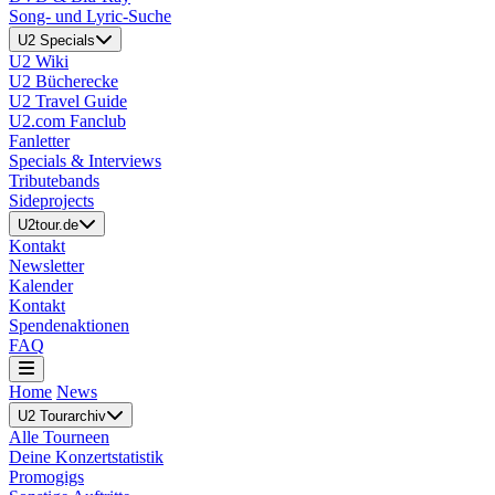
Song- und Lyric-Suche
U2 Specials
U2 Wiki
U2 Bücherecke
U2 Travel Guide
U2.com Fanclub
Fanletter
Specials & Interviews
Tributebands
Sideprojects
U2tour.de
Kontakt
Newsletter
Kalender
Kontakt
Spendenaktionen
FAQ
Home
News
U2 Tourarchiv
Alle Tourneen
Deine Konzertstatistik
Promogigs