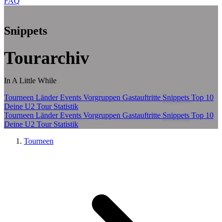
FAQ
Zum Hauptinhalt springen
Snippets
Tourarchiv
In A Little While
Tourneen
Länder
Events
Vorgruppen
Gastauftritte
Snippets
Top 10
Deine U2 Tour Statistik
Tourneen
Länder
Events
Vorgruppen
Gastauftritte
Snippets
Top 10
Deine U2 Tour Statistik
Tourneen