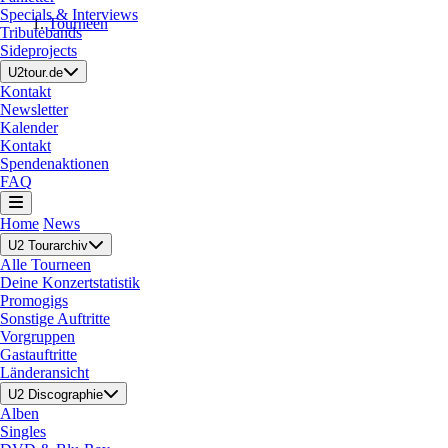
Specials & Interviews
Tourneen
Tributebands
Sideprojects
U2tour.de
Kontakt
Newsletter
Kalender
Kontakt
Spendenaktionen
FAQ
Home
News
U2 Tourarchiv
Alle Tourneen
Deine Konzertstatistik
Promogigs
Sonstige Auftritte
Vorgruppen
Gastauftritte
Länderansicht
U2 Discographie
Alben
Singles