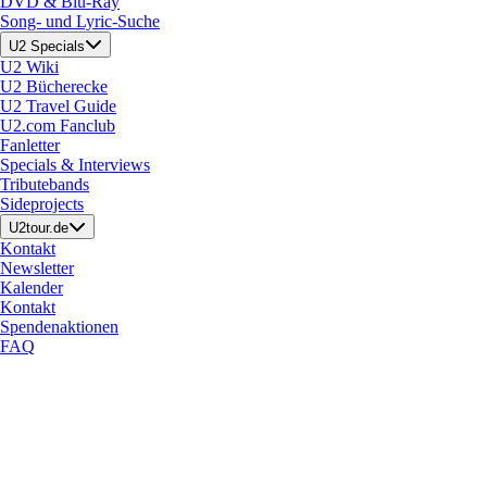
DVD & Blu-Ray
Song- und Lyric-Suche
U2 Specials
U2 Wiki
U2 Bücherecke
U2 Travel Guide
U2.com Fanclub
Fanletter
Specials & Interviews
Tributebands
Sideprojects
U2tour.de
Kontakt
Newsletter
Kalender
Kontakt
Spendenaktionen
FAQ