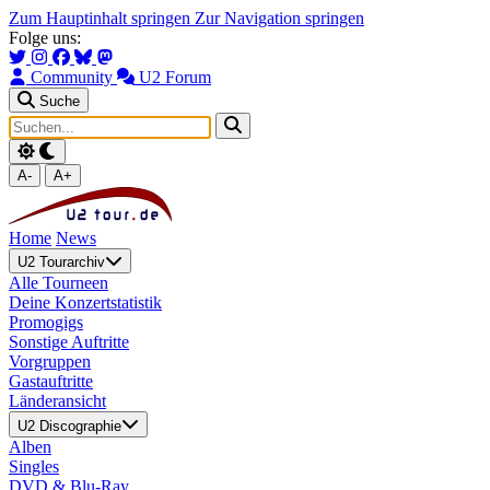
Zum Hauptinhalt springen
Zur Navigation springen
Folge uns:
Community
U2 Forum
Suche
A-
A+
Home
News
U2 Tourarchiv
Alle Tourneen
Deine Konzertstatistik
Promogigs
Sonstige Auftritte
Vorgruppen
Gastauftritte
Länderansicht
U2 Discographie
Alben
Singles
DVD & Blu-Ray