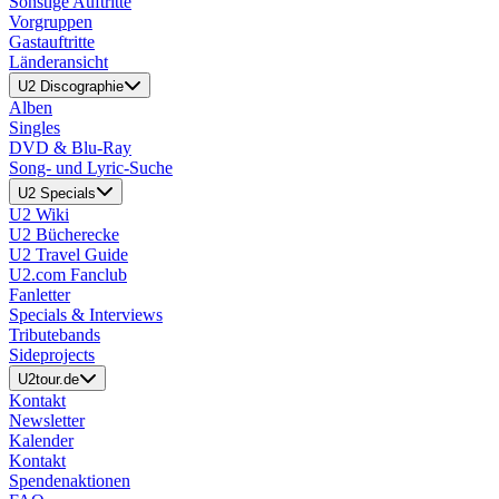
Sonstige Auftritte
Vorgruppen
Gastauftritte
Länderansicht
U2 Discographie
Alben
Singles
DVD & Blu-Ray
Song- und Lyric-Suche
U2 Specials
U2 Wiki
U2 Bücherecke
U2 Travel Guide
U2.com Fanclub
Fanletter
Specials & Interviews
Tributebands
Sideprojects
U2tour.de
Kontakt
Newsletter
Kalender
Kontakt
Spendenaktionen