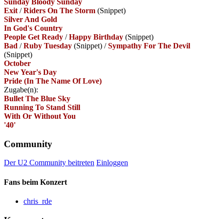
Sunday Bloody Sunday
Exit
/
Riders On The Storm
(Snippet)
Silver And Gold
In God's Country
People Get Ready
/
Happy Birthday
(Snippet)
Bad
/
Ruby Tuesday
(Snippet)
/
Sympathy For The Devil
(Snippet)
October
New Year's Day
Pride (In The Name Of Love)
Zugabe(n):
Bullet The Blue Sky
Running To Stand Still
With Or Without You
'40'
Community
Der U2 Community beitreten
Einloggen
Fans beim Konzert
chris_rde