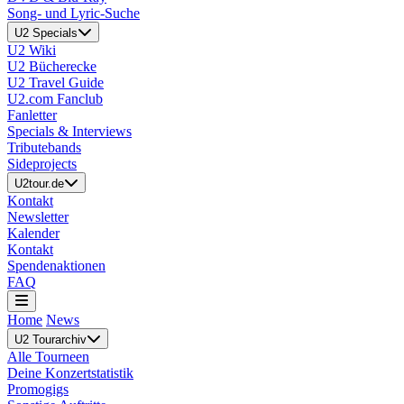
Song- und Lyric-Suche
U2 Specials
U2 Wiki
U2 Bücherecke
U2 Travel Guide
U2.com Fanclub
Fanletter
Specials & Interviews
Tributebands
Sideprojects
U2tour.de
Kontakt
Newsletter
Kalender
Kontakt
Spendenaktionen
FAQ
Home
News
U2 Tourarchiv
Alle Tourneen
Deine Konzertstatistik
Promogigs