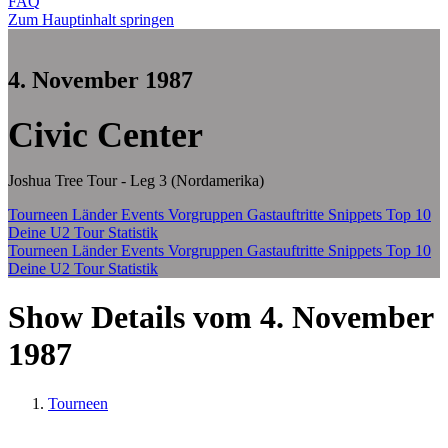
FAQ
Zum Hauptinhalt springen
4. November 1987
Civic Center
Joshua Tree Tour - Leg 3 (Nordamerika)
Tourneen
Länder
Events
Vorgruppen
Gastauftritte
Snippets
Top 10
Deine U2 Tour Statistik
Tourneen
Länder
Events
Vorgruppen
Gastauftritte
Snippets
Top 10
Deine U2 Tour Statistik
Show Details vom 4. November
1987
Tourneen