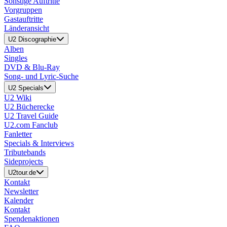
Sonstige Auftritte
Vorgruppen
Gastauftritte
Länderansicht
U2 Discographie
Alben
Singles
DVD & Blu-Ray
Song- und Lyric-Suche
U2 Specials
U2 Wiki
U2 Bücherecke
U2 Travel Guide
U2.com Fanclub
Fanletter
Specials & Interviews
Tributebands
Sideprojects
U2tour.de
Kontakt
Newsletter
Kalender
Kontakt
Spendenaktionen