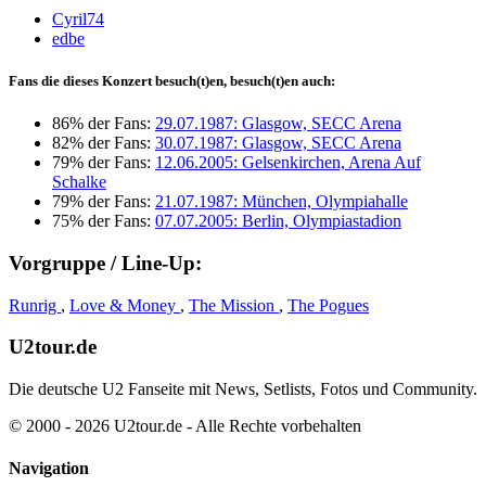
Cyril74
edbe
Fans die dieses Konzert besuch(t)en, besuch(t)en auch:
86% der Fans:
29.07.1987: Glasgow, SECC Arena
82% der Fans:
30.07.1987: Glasgow, SECC Arena
79% der Fans:
12.06.2005: Gelsenkirchen, Arena Auf
Schalke
79% der Fans:
21.07.1987: München, Olympiahalle
75% der Fans:
07.07.2005: Berlin, Olympiastadion
Vorgruppe / Line-Up:
Runrig
,
Love & Money
,
The Mission
,
The Pogues
U2tour.de
Die deutsche U2 Fanseite mit News, Setlists, Fotos und Community.
© 2000 - 2026 U2tour.de - Alle Rechte vorbehalten
Navigation