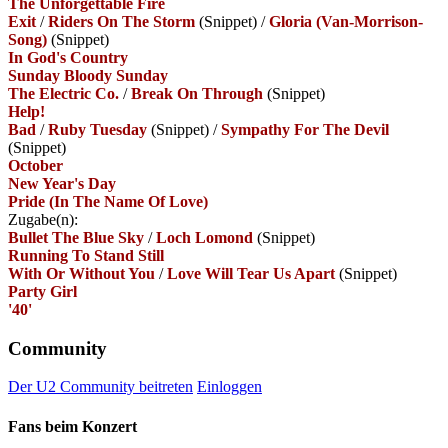
The Unforgettable Fire
Exit
/
Riders On The Storm
(Snippet)
/
Gloria (Van-Morrison-
Song)
(Snippet)
In God's Country
Sunday Bloody Sunday
The Electric Co.
/
Break On Through
(Snippet)
Help!
Bad
/
Ruby Tuesday
(Snippet)
/
Sympathy For The Devil
(Snippet)
October
New Year's Day
Pride (In The Name Of Love)
Zugabe(n):
Bullet The Blue Sky
/
Loch Lomond
(Snippet)
Running To Stand Still
With Or Without You
/
Love Will Tear Us Apart
(Snippet)
Party Girl
'40'
Community
Der U2 Community beitreten
Einloggen
Fans beim Konzert