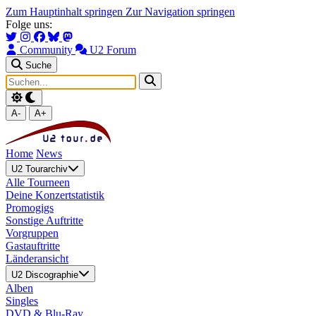
Zum Hauptinhalt springen
Zur Navigation springen
Folge uns:
Community
U2 Forum
Suche
A-
A+
Home
News
U2 Tourarchiv
Alle Tourneen
Deine Konzertstatistik
Promogigs
Sonstige Auftritte
Vorgruppen
Gastauftritte
Länderansicht
U2 Discographie
Alben
Singles
DVD & Blu-Ray