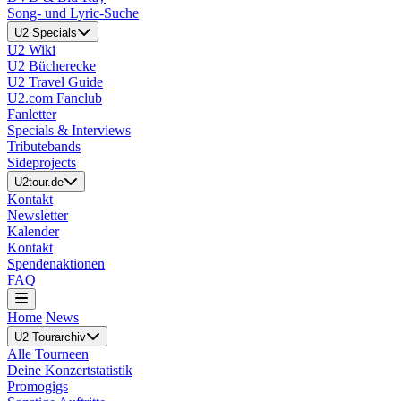
Song- und Lyric-Suche
U2 Specials
U2 Wiki
U2 Bücherecke
U2 Travel Guide
U2.com Fanclub
Fanletter
Specials & Interviews
Tributebands
Sideprojects
U2tour.de
Kontakt
Newsletter
Kalender
Kontakt
Spendenaktionen
FAQ
Home
News
U2 Tourarchiv
Alle Tourneen
Deine Konzertstatistik
Promogigs