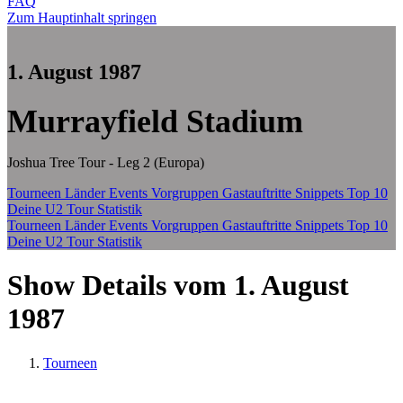
FAQ
Zum Hauptinhalt springen
1. August 1987
Murrayfield Stadium
Joshua Tree Tour - Leg 2 (Europa)
Tourneen
Länder
Events
Vorgruppen
Gastauftritte
Snippets
Top 10
Deine U2 Tour Statistik
Tourneen
Länder
Events
Vorgruppen
Gastauftritte
Snippets
Top 10
Deine U2 Tour Statistik
Show Details vom 1. August
1987
Tourneen