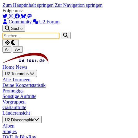
Zum Hauptinhalt springen
Zur Navigation springen
Folge uns:
Community
U2 Forum
Suche
A-
A+
Home
News
U2 Tourarchiv
Alle Tourneen
Deine Konzertstatistik
Promogigs
Sonstige Auftritte
Vorgruppen
Gastauftritte
Länderansicht
U2 Discographie
Alben
Singles
DVD & Blu-Ray