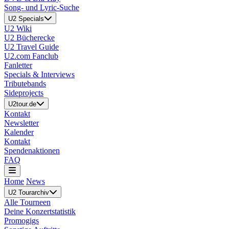
Song- und Lyric-Suche
U2 Specials
U2 Wiki
U2 Bücherecke
U2 Travel Guide
U2.com Fanclub
Fanletter
Specials & Interviews
Tributebands
Sideprojects
U2tour.de
Kontakt
Newsletter
Kalender
Kontakt
Spendenaktionen
FAQ
Home
News
U2 Tourarchiv
Alle Tourneen
Deine Konzertstatistik
Promogigs