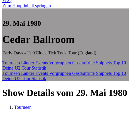
FAQ
Zum Hauptinhalt springen
29. Mai 1980
Cedar Ballroom
Early Days - 11 0'Clock Tick Tock Tour (England)
Tourneen
Länder
Events
Vorgruppen
Gastauftritte
Snippets
Top 10
Deine U2 Tour Statistik
Tourneen
Länder
Events
Vorgruppen
Gastauftritte
Snippets
Top 10
Deine U2 Tour Statistik
Show Details vom 29. Mai 1980
Tourneen