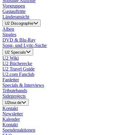
Sonstige Auftritte
Vorgruppen
Gastauftritte
Länderansicht
U2 Discographie
Alben
Singles
DVD & Blu-Ray
Song- und Lyric-Suche
U2 Specials
U2 Wiki
U2 Bücherecke
U2 Travel Guide
U2.com Fanclub
Fanletter
Specials & Interviews
Tributebands
Sideprojects
U2tour.de
Kontakt
Newsletter
Kalender
Kontakt
Spendenaktionen