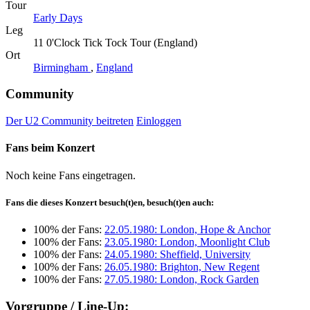
Tour
Early Days
Leg
11 0'Clock Tick Tock Tour (England)
Ort
Birmingham
,
England
Community
Der U2 Community beitreten
Einloggen
Fans beim Konzert
Noch keine Fans eingetragen.
Fans die dieses Konzert besuch(t)en, besuch(t)en auch:
100% der Fans:
22.05.1980: London, Hope & Anchor
100% der Fans:
23.05.1980: London, Moonlight Club
100% der Fans:
24.05.1980: Sheffield, University
100% der Fans:
26.05.1980: Brighton, New Regent
100% der Fans:
27.05.1980: London, Rock Garden
Vorgruppe / Line-Up: