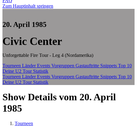
FAQ
Zum Hauptinhalt springen
20. April 1985
Civic Center
Unforgettable Fire Tour - Leg 4 (Nordamerika)
Tourneen
Länder
Events
Vorgruppen
Gastauftritte
Snippets
Top 10
Deine U2 Tour Statistik
Tourneen
Länder
Events
Vorgruppen
Gastauftritte
Snippets
Top 10
Deine U2 Tour Statistik
Show Details vom 20. April
1985
Tourneen