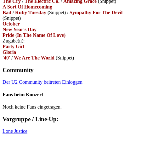
The Cry
/
The Electric Co.
/
Amazing Grace
(Snippet)
A Sort Of Homecoming
Bad
/
Ruby Tuesday
(Snippet)
/
Sympathy For The Devil
(Snippet)
October
New Year's Day
Pride (In The Name Of Love)
Zugabe(n):
Party Girl
Gloria
'40'
/
We Are The World
(Snippet)
Community
Der U2 Community beitreten
Einloggen
Fans beim Konzert
Noch keine Fans eingetragen.
Vorgruppe / Line-Up:
Lone Justice