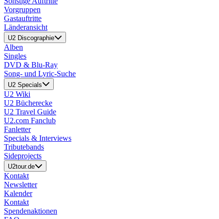
Sonstige Auftritte
Vorgruppen
Gastauftritte
Länderansicht
U2 Discographie
Alben
Singles
DVD & Blu-Ray
Song- und Lyric-Suche
U2 Specials
U2 Wiki
U2 Bücherecke
U2 Travel Guide
U2.com Fanclub
Fanletter
Specials & Interviews
Tributebands
Sideprojects
U2tour.de
Kontakt
Newsletter
Kalender
Kontakt
Spendenaktionen