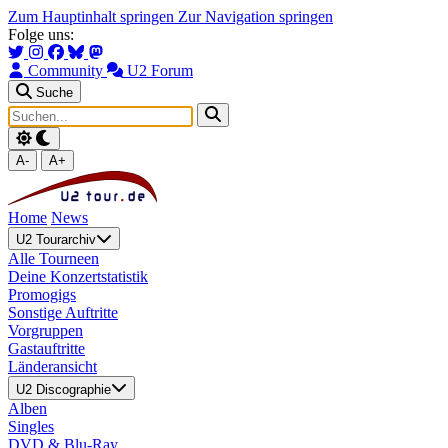
Zum Hauptinhalt springen
Zur Navigation springen
Folge uns:
Community
U2 Forum
Suche
A-
A+
Home
News
U2 Tourarchiv
Alle Tourneen
Deine Konzertstatistik
Promogigs
Sonstige Auftritte
Vorgruppen
Gastauftritte
Länderansicht
U2 Discographie
Alben
Singles
DVD & Blu-Ray