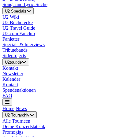
Song- und Lyric-Suche
U2 Specials
U2 Wiki
U2 Bücherecke
U2 Travel Guide
U2.com Fanclub
Fanletter
Specials & Interviews
Tributebands
Sideprojects
U2tour.de
Kontakt
Newsletter
Kalender
Kontakt
Spendenaktionen
FAQ
Home
News
U2 Tourarchiv
Alle Tourneen
Deine Konzertstatistik
Promogigs