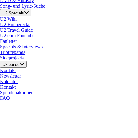
DVD & Blu-Ray
Song- und Lyric-Suche
U2 Specials
U2 Wiki
U2 Bücherecke
U2 Travel Guide
U2.com Fanclub
Fanletter
Specials & Interviews
Tributebands
Sideprojects
U2tour.de
Kontakt
Newsletter
Kalender
Kontakt
Spendenaktionen
FAQ