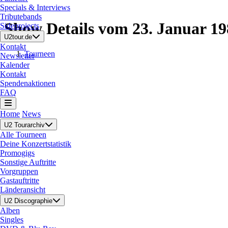
Specials & Interviews
Tributebands
Show Details vom 23. Januar 19
Sideprojects
U2tour.de
Kontakt
Tourneen
Newsletter
Kalender
Kontakt
Spendenaktionen
FAQ
Home
News
U2 Tourarchiv
Alle Tourneen
Deine Konzertstatistik
Promogigs
Sonstige Auftritte
Vorgruppen
Gastauftritte
Länderansicht
U2 Discographie
Alben
Singles