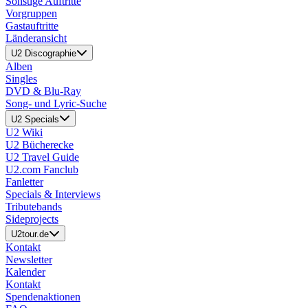
Sonstige Auftritte
Vorgruppen
Gastauftritte
Länderansicht
U2 Discographie
Alben
Singles
DVD & Blu-Ray
Song- und Lyric-Suche
U2 Specials
U2 Wiki
U2 Bücherecke
U2 Travel Guide
U2.com Fanclub
Fanletter
Specials & Interviews
Tributebands
Sideprojects
U2tour.de
Kontakt
Newsletter
Kalender
Kontakt
Spendenaktionen