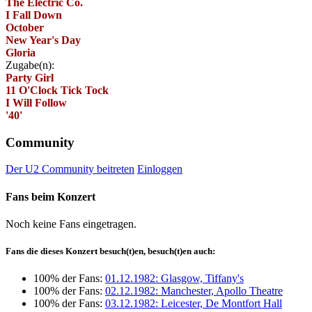
The Electric Co.
I Fall Down
October
New Year's Day
Gloria
Zugabe(n):
Party Girl
11 O'Clock Tick Tock
I Will Follow
'40'
Community
Der U2 Community beitreten
Einloggen
Fans beim Konzert
Noch keine Fans eingetragen.
Fans die dieses Konzert besuch(t)en, besuch(t)en auch:
100% der Fans:
01.12.1982: Glasgow, Tiffany's
100% der Fans:
02.12.1982: Manchester, Apollo Theatre
100% der Fans:
03.12.1982: Leicester, De Montfort Hall