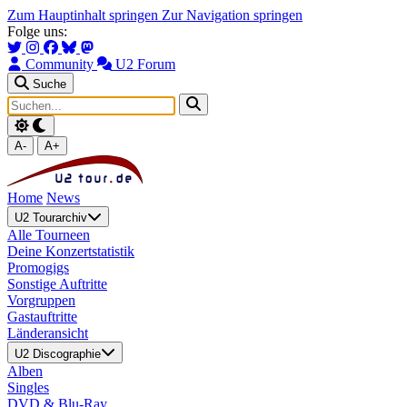
Zum Hauptinhalt springen
Zur Navigation springen
Folge uns:
Community
U2 Forum
Suche
A-
A+
Home
News
U2 Tourarchiv
Alle Tourneen
Deine Konzertstatistik
Promogigs
Sonstige Auftritte
Vorgruppen
Gastauftritte
Länderansicht
U2 Discographie
Alben
Singles
DVD & Blu-Ray