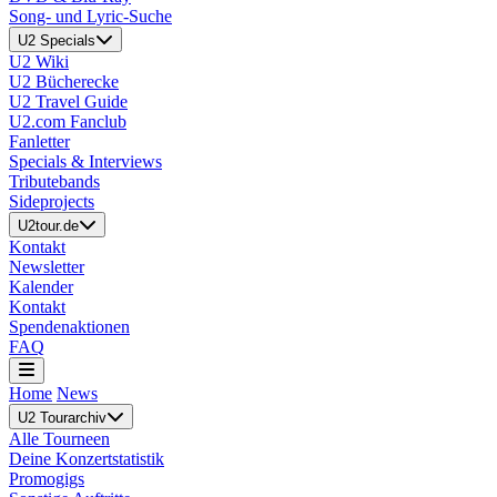
Song- und Lyric-Suche
U2 Specials
U2 Wiki
U2 Bücherecke
U2 Travel Guide
U2.com Fanclub
Fanletter
Specials & Interviews
Tributebands
Sideprojects
U2tour.de
Kontakt
Newsletter
Kalender
Kontakt
Spendenaktionen
FAQ
Home
News
U2 Tourarchiv
Alle Tourneen
Deine Konzertstatistik
Promogigs