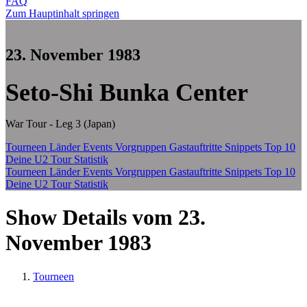
FAQ
Zum Hauptinhalt springen
23. November 1983
Seto-Shi Bunka Center
War Tour - Leg 3 (Japan)
Tourneen
Länder
Events
Vorgruppen
Gastauftritte
Snippets
Top 10
Deine U2 Tour Statistik
Tourneen
Länder
Events
Vorgruppen
Gastauftritte
Snippets
Top 10
Deine U2 Tour Statistik
Show Details vom 23.
November 1983
Tourneen