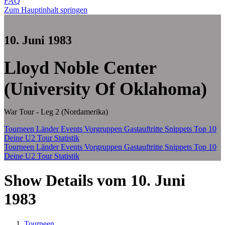
FAQ
Zum Hauptinhalt springen
10. Juni 1983
Lloyd Noble Center
(University Of Oklahoma)
War Tour - Leg 2 (Nordamerika)
Tourneen
Länder
Events
Vorgruppen
Gastauftritte
Snippets
Top 10
Deine U2 Tour Statistik
Tourneen
Länder
Events
Vorgruppen
Gastauftritte
Snippets
Top 10
Deine U2 Tour Statistik
Show Details vom 10. Juni
1983
Tourneen