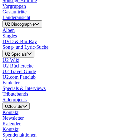
Sonstige Auftritte
Vorgruppen
Gastauftritte
Länderansicht
U2 Discographie
Alben
Singles
DVD & Blu-Ray
Song- und Lyric-Suche
U2 Specials
U2 Wiki
U2 Bücherecke
U2 Travel Guide
U2.com Fanclub
Fanletter
Specials & Interviews
Tributebands
Sideprojects
U2tour.de
Kontakt
Newsletter
Kalender
Kontakt
Spendenaktionen