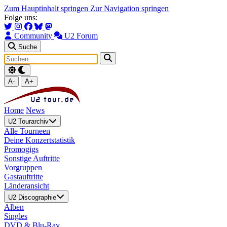
Zum Hauptinhalt springen
Zur Navigation springen
Folge uns:
Community
U2 Forum
Suche
A-
A+
Home
News
U2 Tourarchiv
Alle Tourneen
Deine Konzertstatistik
Promogigs
Sonstige Auftritte
Vorgruppen
Gastauftritte
Länderansicht
U2 Discographie
Alben
Singles
DVD & Blu-Ray