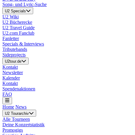
Song- und Lyric-Suche
U2 Specials
U2 Wiki
U2 Bücherecke
U2 Travel Guide
U2.com Fanclub
Fanletter
Specials & Interviews
Tributebands
Sideprojects
U2tour.de
Kontakt
Newsletter
Kalender
Kontakt
Spendenaktionen
FAQ
Home
News
U2 Tourarchiv
Alle Tourneen
Deine Konzertstatistik
Promogigs