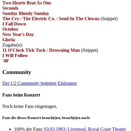
Two Hearts Beat As One
Seconds
Sunday Bloody Sunday
The Cry
/
The Electric Co.
/
Send In The Clowns
(Snippet)
I Fall Down
October
New Year's Day
Gloria
Zugabe(n):
11 O'Clock Tick Tock
/
Drowning Man
(Snippet)
I Will Follow
'40'
Community
Der U2 Community beitreten
Einloggen
Fans beim Konzert
Noch keine Fans eingetragen.
Fans die dieses Konzert besuch(t)en, besuch(t)en auch:
100% der Fans:
03.03.1983: Liverpool, Royal Court Theatre