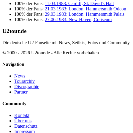
100% der Fans:
11.03.1983: Cardiff, St. David's Hall
100% der Fans:
21.03.1983: London, Hammersmith Odeon
100% der Fans:
29.03.1983: London, Hammersmith Palais
100% der Fans:
27.06.1983: New Haven, Coliseum
U2tour.de
Die deutsche U2 Fanseite mit News, Setlists, Fotos und Community.
© 2000 - 2026 U2tour.de - Alle Rechte vorbehalten
Navigation
News
Tourarchiv
Discographie
Partner
Community
Kontakt
Über uns
Datenschutz
Impressum