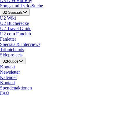
DVD & Blu-Ray
Song- und Lyric-Suche
U2 Specials
U2 Wiki
U2 Bücherecke
U2 Travel Guide
U2.com Fanclub
Fanletter
Specials & Interviews
Tributebands
Sideprojects
U2tour.de
Kontakt
Newsletter
Kalender
Kontakt
Spendenaktionen
FAQ