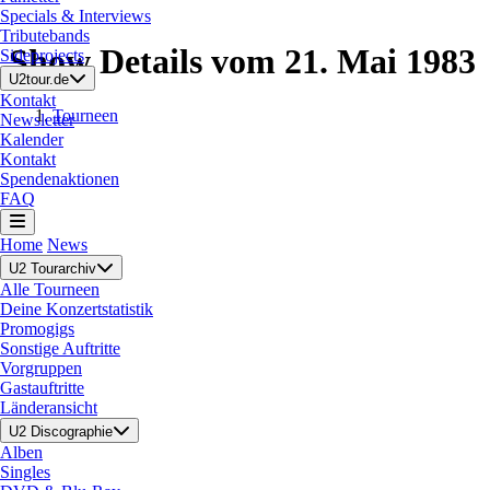
Specials & Interviews
Tributebands
Show Details vom 21. Mai 1983
Sideprojects
U2tour.de
Kontakt
Tourneen
Newsletter
Kalender
Kontakt
Spendenaktionen
FAQ
Home
News
U2 Tourarchiv
Alle Tourneen
Deine Konzertstatistik
Promogigs
Sonstige Auftritte
Vorgruppen
Gastauftritte
Länderansicht
U2 Discographie
Alben
Singles