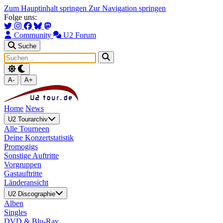
Zum Hauptinhalt springen
Zur Navigation springen
Folge uns:
Community
U2 Forum
Suche
A-
A+
Home
News
U2 Tourarchiv
Alle Tourneen
Deine Konzertstatistik
Promogigs
Sonstige Auftritte
Vorgruppen
Gastauftritte
Länderansicht
U2 Discographie
Alben
Singles
DVD & Blu-Ray