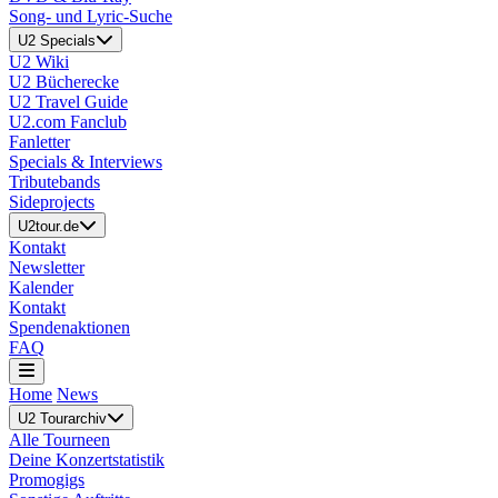
Song- und Lyric-Suche
U2 Specials
U2 Wiki
U2 Bücherecke
U2 Travel Guide
U2.com Fanclub
Fanletter
Specials & Interviews
Tributebands
Sideprojects
U2tour.de
Kontakt
Newsletter
Kalender
Kontakt
Spendenaktionen
FAQ
Home
News
U2 Tourarchiv
Alle Tourneen
Deine Konzertstatistik
Promogigs