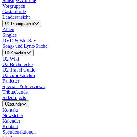
Sonstige Auftritte
Vorgruppen
Gastauftritte
Länderansicht
U2 Discographie
Alben
Singles
DVD & Blu-Ray
Song- und Lyric-Suche
U2 Specials
U2 Wiki
U2 Bücherecke
U2 Travel Guide
U2.com Fanclub
Fanletter
Specials & Interviews
Tributebands
Sideprojects
U2tour.de
Kontakt
Newsletter
Kalender
Kontakt
Spendenaktionen