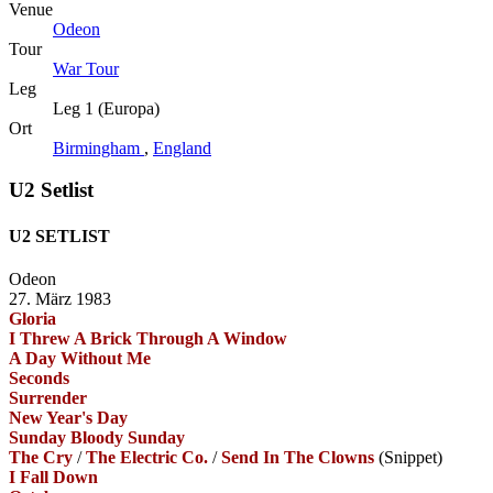
Venue
Odeon
Tour
War Tour
Leg
Leg 1 (Europa)
Ort
Birmingham
,
England
U2 Setlist
U2 SETLIST
Odeon
27. März 1983
Gloria
I Threw A Brick Through A Window
A Day Without Me
Seconds
Surrender
New Year's Day
Sunday Bloody Sunday
The Cry
/
The Electric Co.
/
Send In The Clowns
(Snippet)
I Fall Down