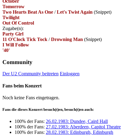
October
Tomorrow
Two Hearts Beat As One
/
Let's Twist Again
(Snippet)
Twilight
Out Of Control
Zugabe(n):
Party Girl
11 O'Clock Tick Tock
/
Drowning Man
(Snippet)
I Will Follow
'40'
Community
Der U2 Community beitreten
Einloggen
Fans beim Konzert
Noch keine Fans eingetragen.
Fans die dieses Konzert besuch(t)en, besuch(t)en auch:
100% der Fans:
26.02.1983: Dundee, Caird Hall
100% der Fans:
27.02.1983: Aberdeen, Capitol Theatre
100% der Fans:
28.02.1983: Edinburgh, Edinburgh