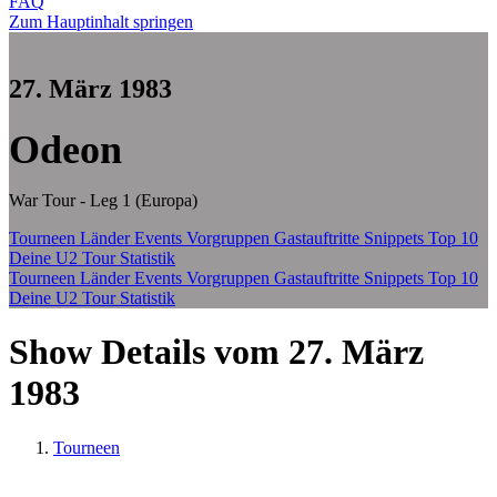
FAQ
Zum Hauptinhalt springen
27. März 1983
Odeon
War Tour - Leg 1 (Europa)
Tourneen
Länder
Events
Vorgruppen
Gastauftritte
Snippets
Top 10
Deine U2 Tour Statistik
Tourneen
Länder
Events
Vorgruppen
Gastauftritte
Snippets
Top 10
Deine U2 Tour Statistik
Show Details vom 27. März
1983
Tourneen