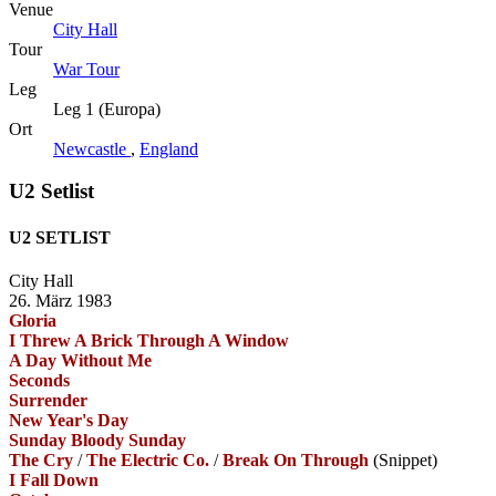
Venue
City Hall
Tour
War Tour
Leg
Leg 1 (Europa)
Ort
Newcastle
,
England
U2 Setlist
U2 SETLIST
City Hall
26. März 1983
Gloria
I Threw A Brick Through A Window
A Day Without Me
Seconds
Surrender
New Year's Day
Sunday Bloody Sunday
The Cry
/
The Electric Co.
/
Break On Through
(Snippet)
I Fall Down