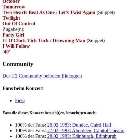
October
Tomorrow
Two Hearts Beat As One
/
Let's Twist Again
(Snippet)
Twilight
Out Of Control
Zugabe(n):
Party Girl
11 O'Clock Tick Tock
/
Drowning Man
(Snippet)
I Will Follow
'40'
Community
Der U2 Community beitreten
Einloggen
Fans beim Konzert
Fiete
Fans die dieses Konzert besuch(t)en, besuch(t)en auch:
100% der Fans:
26.02.1983: Dundee, Caird Hall
100% der Fans:
27.02.1983: Aberdeen, Capitol Theatre
100% der Fans:
28.02.1983: Edinburgh, Edinburgh