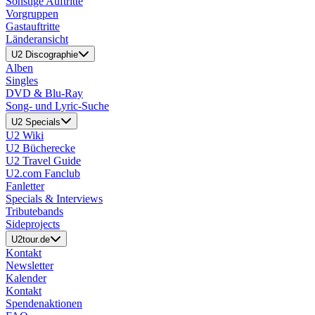
Sonstige Auftritte
Vorgruppen
Gastauftritte
Länderansicht
U2 Discographie
Alben
Singles
DVD & Blu-Ray
Song- und Lyric-Suche
U2 Specials
U2 Wiki
U2 Bücherecke
U2 Travel Guide
U2.com Fanclub
Fanletter
Specials & Interviews
Tributebands
Sideprojects
U2tour.de
Kontakt
Newsletter
Kalender
Kontakt
Spendenaktionen