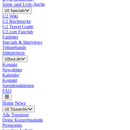
Song- und Lyric-Suche
U2 Specials
U2 Wiki
U2 Bücherecke
U2 Travel Guide
U2.com Fanclub
Fanletter
Specials & Interviews
Tributebands
Sideprojects
U2tour.de
Kontakt
Newsletter
Kalender
Kontakt
Spendenaktionen
FAQ
Home
News
U2 Tourarchiv
Alle Tourneen
Deine Konzertstatistik
Promogigs