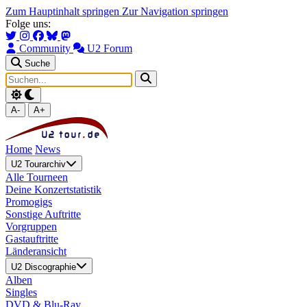
Zum Hauptinhalt springen
Zur Navigation springen
Folge uns:
Community
U2 Forum
Suche
A-
A+
Home
News
U2 Tourarchiv
Alle Tourneen
Deine Konzertstatistik
Promogigs
Sonstige Auftritte
Vorgruppen
Gastauftritte
Länderansicht
U2 Discographie
Alben
Singles
DVD & Blu-Ray