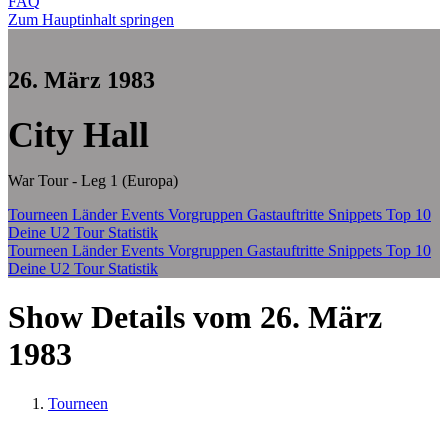
FAQ
Zum Hauptinhalt springen
26. März 1983
City Hall
War Tour - Leg 1 (Europa)
Tourneen
Länder
Events
Vorgruppen
Gastauftritte
Snippets
Top 10
Deine U2 Tour Statistik
Tourneen
Länder
Events
Vorgruppen
Gastauftritte
Snippets
Top 10
Deine U2 Tour Statistik
Show Details vom 26. März
1983
Tourneen