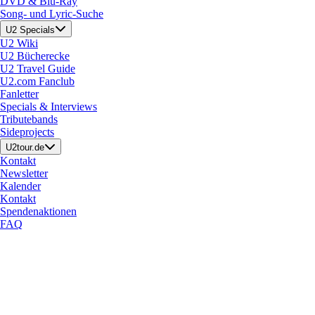
DVD & Blu-Ray
Song- und Lyric-Suche
U2 Specials
U2 Wiki
U2 Bücherecke
U2 Travel Guide
U2.com Fanclub
Fanletter
Specials & Interviews
Tributebands
Sideprojects
U2tour.de
Kontakt
Newsletter
Kalender
Kontakt
Spendenaktionen
FAQ