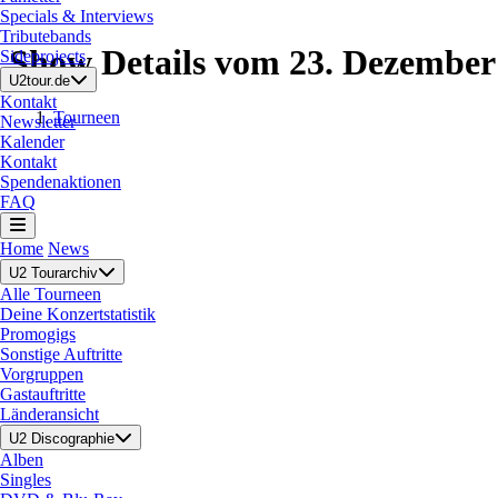
Specials & Interviews
Tributebands
Show Details vom 23. Dezember
Sideprojects
U2tour.de
Kontakt
Tourneen
Newsletter
Kalender
Kontakt
Spendenaktionen
FAQ
Home
News
U2 Tourarchiv
Alle Tourneen
Deine Konzertstatistik
Promogigs
Sonstige Auftritte
Vorgruppen
Gastauftritte
Länderansicht
U2 Discographie
Alben
Singles