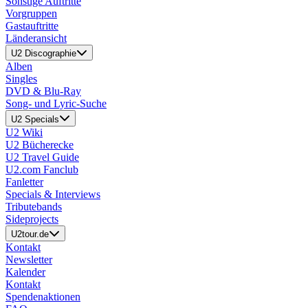
Sonstige Auftritte
Vorgruppen
Gastauftritte
Länderansicht
U2 Discographie
Alben
Singles
DVD & Blu-Ray
Song- und Lyric-Suche
U2 Specials
U2 Wiki
U2 Bücherecke
U2 Travel Guide
U2.com Fanclub
Fanletter
Specials & Interviews
Tributebands
Sideprojects
U2tour.de
Kontakt
Newsletter
Kalender
Kontakt
Spendenaktionen