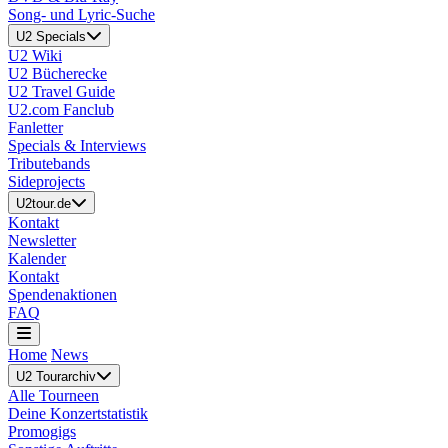
Song- und Lyric-Suche
U2 Specials
U2 Wiki
U2 Bücherecke
U2 Travel Guide
U2.com Fanclub
Fanletter
Specials & Interviews
Tributebands
Sideprojects
U2tour.de
Kontakt
Newsletter
Kalender
Kontakt
Spendenaktionen
FAQ
Home
News
U2 Tourarchiv
Alle Tourneen
Deine Konzertstatistik
Promogigs