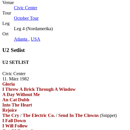
Venue
Civic Center
Tour
October Tour
Leg
Leg 4 (Nordamerika)
Ort
Atlanta
,
USA
U2 Setlist
U2 SETLIST
Civic Center
11. März 1982
Gloria
I Threw A Brick Through A Window
A Day Without Me
An Cat Dubh
Into The Heart
Rejoice
The Cry
/
The Electric Co.
/
Send In The Clowns
(Snippet)
I Fall Down
I Will Follow