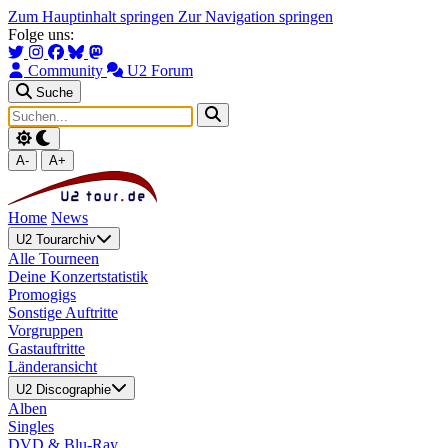
Zum Hauptinhalt springen
Zur Navigation springen
Folge uns:
Community
U2 Forum
Suche
A-
A+
Home
News
U2 Tourarchiv
Alle Tourneen
Deine Konzertstatistik
Promogigs
Sonstige Auftritte
Vorgruppen
Gastauftritte
Länderansicht
U2 Discographie
Alben
Singles
DVD & Blu-Ray