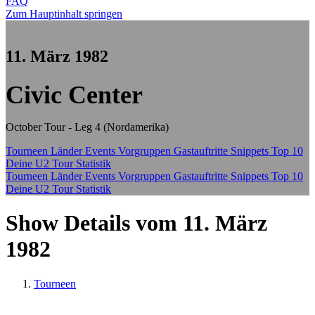
FAQ
Zum Hauptinhalt springen
11. März 1982
Civic Center
October Tour - Leg 4 (Nordamerika)
Tourneen
Länder
Events
Vorgruppen
Gastauftritte
Snippets
Top 10
Deine U2 Tour Statistik
Tourneen
Länder
Events
Vorgruppen
Gastauftritte
Snippets
Top 10
Deine U2 Tour Statistik
Show Details vom 11. März
1982
Tourneen