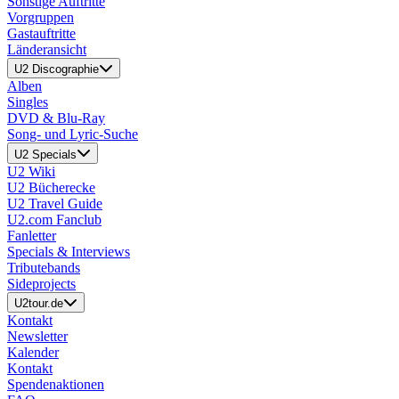
Sonstige Auftritte
Vorgruppen
Gastauftritte
Länderansicht
U2 Discographie
Alben
Singles
DVD & Blu-Ray
Song- und Lyric-Suche
U2 Specials
U2 Wiki
U2 Bücherecke
U2 Travel Guide
U2.com Fanclub
Fanletter
Specials & Interviews
Tributebands
Sideprojects
U2tour.de
Kontakt
Newsletter
Kalender
Kontakt
Spendenaktionen