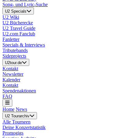
Song- und Lyric-Suche
U2 Specials
U2 Wiki
U2 Bücherecke
U2 Travel Guide
U2.com Fanclub
Fanletter
Specials & Interviews
Tributebands
Sideprojects
U2tour.de
Kontakt
Newsletter
Kalender
Kontakt
Spendenaktionen
FAQ
Home
News
U2 Tourarchiv
Alle Tourneen
Deine Konzertstatistik
Promogigs