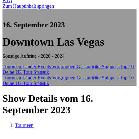
FAQ
Zum Hauptinhalt springen
16. September 2023
Downtown Las Vegas
Sonstige Auftritte - 2020 - 2024
Tourneen
Länder
Events
Vorgruppen
Gastauftritte
Snippets
Top 10
Deine U2 Tour Statistik
Tourneen
Länder
Events
Vorgruppen
Gastauftritte
Snippets
Top 10
Deine U2 Tour Statistik
Show Details vom 16.
September 2023
Tourneen