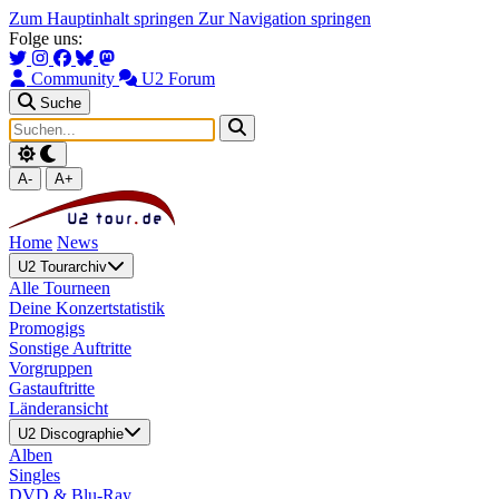
Zum Hauptinhalt springen
Zur Navigation springen
Folge uns:
Community
U2 Forum
Suche
A-
A+
Home
News
U2 Tourarchiv
Alle Tourneen
Deine Konzertstatistik
Promogigs
Sonstige Auftritte
Vorgruppen
Gastauftritte
Länderansicht
U2 Discographie
Alben
Singles
DVD & Blu-Ray