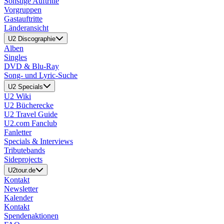
Sonstige Auftritte
Vorgruppen
Gastauftritte
Länderansicht
U2 Discographie
Alben
Singles
DVD & Blu-Ray
Song- und Lyric-Suche
U2 Specials
U2 Wiki
U2 Bücherecke
U2 Travel Guide
U2.com Fanclub
Fanletter
Specials & Interviews
Tributebands
Sideprojects
U2tour.de
Kontakt
Newsletter
Kalender
Kontakt
Spendenaktionen