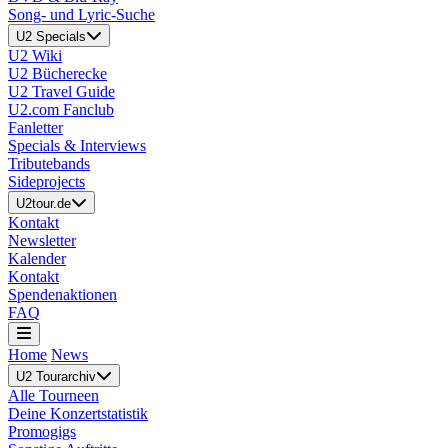
Song- und Lyric-Suche
U2 Specials
U2 Wiki
U2 Bücherecke
U2 Travel Guide
U2.com Fanclub
Fanletter
Specials & Interviews
Tributebands
Sideprojects
U2tour.de
Kontakt
Newsletter
Kalender
Kontakt
Spendenaktionen
FAQ
Home
News
U2 Tourarchiv
Alle Tourneen
Deine Konzertstatistik
Promogigs