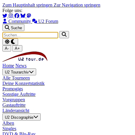
Zum Hauptinhalt springen
Zur Navigation springen
Folge uns:
Community
U2 Forum
Suche
A-
A+
Home
News
U2 Tourarchiv
Alle Tourneen
Deine Konzertstatistik
Promogigs
Sonstige Auftritte
Vorgruppen
Gastauftritte
Länderansicht
U2 Discographie
Alben
Singles
DVD & Blu-Ray