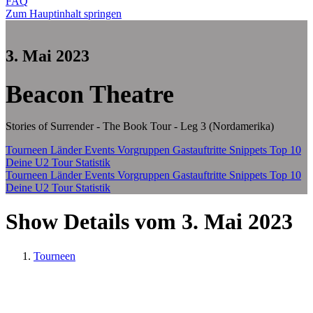
FAQ
Zum Hauptinhalt springen
3. Mai 2023
Beacon Theatre
Stories of Surrender - The Book Tour - Leg 3 (Nordamerika)
Tourneen
Länder
Events
Vorgruppen
Gastauftritte
Snippets
Top 10
Deine U2 Tour Statistik
Tourneen
Länder
Events
Vorgruppen
Gastauftritte
Snippets
Top 10
Deine U2 Tour Statistik
Show Details vom 3. Mai 2023
Tourneen