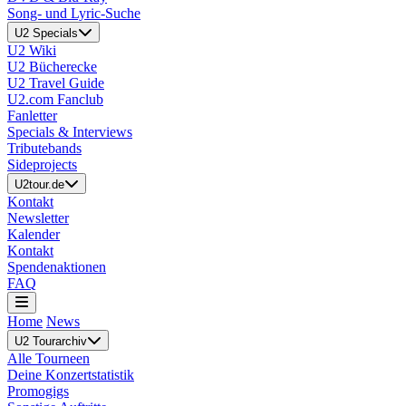
Song- und Lyric-Suche
U2 Specials
U2 Wiki
U2 Bücherecke
U2 Travel Guide
U2.com Fanclub
Fanletter
Specials & Interviews
Tributebands
Sideprojects
U2tour.de
Kontakt
Newsletter
Kalender
Kontakt
Spendenaktionen
FAQ
Home
News
U2 Tourarchiv
Alle Tourneen
Deine Konzertstatistik
Promogigs