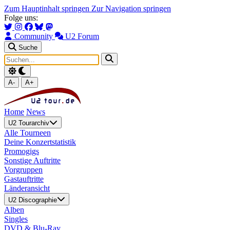
Zum Hauptinhalt springen
Zur Navigation springen
Folge uns:
Community
U2 Forum
Suche
A-
A+
Home
News
U2 Tourarchiv
Alle Tourneen
Deine Konzertstatistik
Promogigs
Sonstige Auftritte
Vorgruppen
Gastauftritte
Länderansicht
U2 Discographie
Alben
Singles
DVD & Blu-Ray