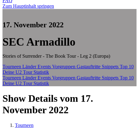
FAQ
Zum Hauptinhalt springen
17. November 2022
SEC Armadillo
Stories of Surrender - The Book Tour - Leg 2 (Europa)
Tourneen
Länder
Events
Vorgruppen
Gastauftritte
Snippets
Top 10
Deine U2 Tour Statistik
Tourneen
Länder
Events
Vorgruppen
Gastauftritte
Snippets
Top 10
Deine U2 Tour Statistik
Show Details vom 17.
November 2022
Tourneen