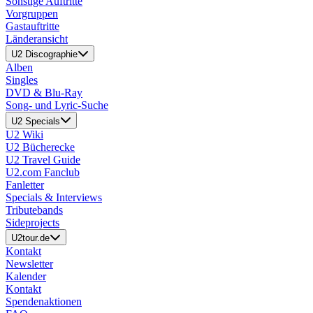
Sonstige Auftritte
Vorgruppen
Gastauftritte
Länderansicht
U2 Discographie
Alben
Singles
DVD & Blu-Ray
Song- und Lyric-Suche
U2 Specials
U2 Wiki
U2 Bücherecke
U2 Travel Guide
U2.com Fanclub
Fanletter
Specials & Interviews
Tributebands
Sideprojects
U2tour.de
Kontakt
Newsletter
Kalender
Kontakt
Spendenaktionen