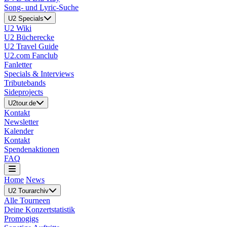
Song- und Lyric-Suche
U2 Specials
U2 Wiki
U2 Bücherecke
U2 Travel Guide
U2.com Fanclub
Fanletter
Specials & Interviews
Tributebands
Sideprojects
U2tour.de
Kontakt
Newsletter
Kalender
Kontakt
Spendenaktionen
FAQ
Home
News
U2 Tourarchiv
Alle Tourneen
Deine Konzertstatistik
Promogigs