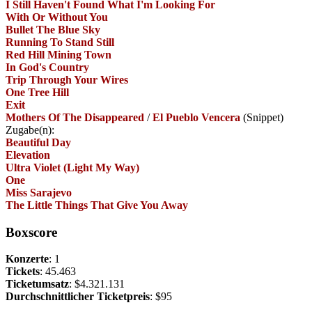
I Still Haven't Found What I'm Looking For
With Or Without You
Bullet The Blue Sky
Running To Stand Still
Red Hill Mining Town
In God's Country
Trip Through Your Wires
One Tree Hill
Exit
Mothers Of The Disappeared
/
El Pueblo Vencera
(Snippet)
Zugabe(n):
Beautiful Day
Elevation
Ultra Violet (Light My Way)
One
Miss Sarajevo
The Little Things That Give You Away
Boxscore
Konzerte
: 1
Tickets
: 45.463
Ticketumsatz
: $4.321.131
Durchschnittlicher Ticketpreis
: $95