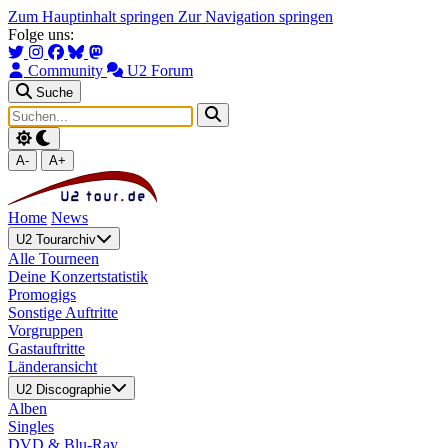
Zum Hauptinhalt springen
Zur Navigation springen
Folge uns:
Community
U2 Forum
Suche
A-
A+
Home
News
U2 Tourarchiv
Alle Tourneen
Deine Konzertstatistik
Promogigs
Sonstige Auftritte
Vorgruppen
Gastauftritte
Länderansicht
U2 Discographie
Alben
Singles
DVD & Blu-Ray