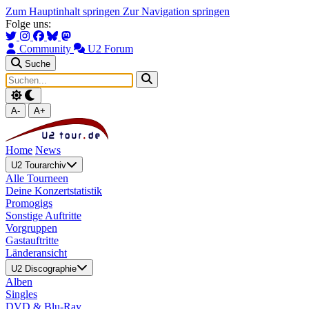
Zum Hauptinhalt springen
Zur Navigation springen
Folge uns:
Community
U2 Forum
Suche
A-
A+
Home
News
U2 Tourarchiv
Alle Tourneen
Deine Konzertstatistik
Promogigs
Sonstige Auftritte
Vorgruppen
Gastauftritte
Länderansicht
U2 Discographie
Alben
Singles
DVD & Blu-Ray