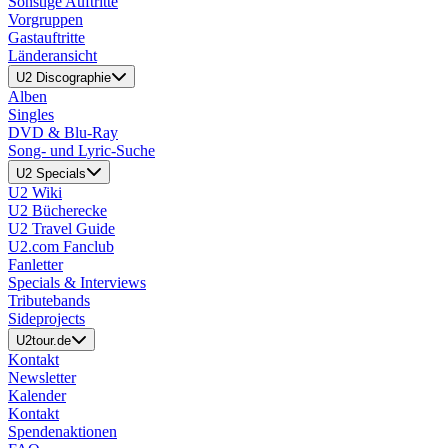
Sonstige Auftritte
Vorgruppen
Gastauftritte
Länderansicht
U2 Discographie
Alben
Singles
DVD & Blu-Ray
Song- und Lyric-Suche
U2 Specials
U2 Wiki
U2 Bücherecke
U2 Travel Guide
U2.com Fanclub
Fanletter
Specials & Interviews
Tributebands
Sideprojects
U2tour.de
Kontakt
Newsletter
Kalender
Kontakt
Spendenaktionen