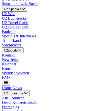
Song- und Lyric-Suche
U2 Specials
U2 Wiki
U2 Bücherecke
U2 Travel Guide
U2.com Fanclub
Fanletter
Specials & Interviews
Tributebands
Sideprojects
U2tour.de
Kontakt
Newsletter
Kalender
Kontakt
Spendenaktionen
FAQ
Home
News
U2 Tourarchiv
Alle Tourneen
Deine Konzertstatistik
Promogigs