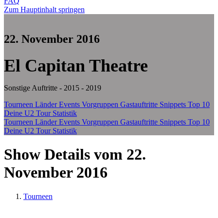
FAQ
Zum Hauptinhalt springen
22. November 2016
El Capitan Theatre
Sonstige Auftritte - 2015 - 2019
Tourneen
Länder
Events
Vorgruppen
Gastauftritte
Snippets
Top 10
Deine U2 Tour Statistik
Tourneen
Länder
Events
Vorgruppen
Gastauftritte
Snippets
Top 10
Deine U2 Tour Statistik
Show Details vom 22.
November 2016
Tourneen