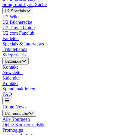
Song- und Lyric-Suche
U2 Specials
U2 Wiki
U2 Bücherecke
U2 Travel Guide
U2.com Fanclub
Fanletter
Specials & Interviews
Tributebands
Sideprojects
U2tour.de
Kontakt
Newsletter
Kalender
Kontakt
Spendenaktionen
FAQ
Home
News
U2 Tourarchiv
Alle Tourneen
Deine Konzertstatistik
Promogigs