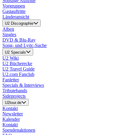
Sonstige Auftritte
Vorgruppen
Gastauftritte
Länderansicht
U2 Discographie
Alben
Singles
DVD & Blu-Ray
Song- und Lyric-Suche
U2 Specials
U2 Wiki
U2 Bücherecke
U2 Travel Guide
U2.com Fanclub
Fanletter
Specials & Interviews
Tributebands
Sideprojects
U2tour.de
Kontakt
Newsletter
Kalender
Kontakt
Spendenaktionen