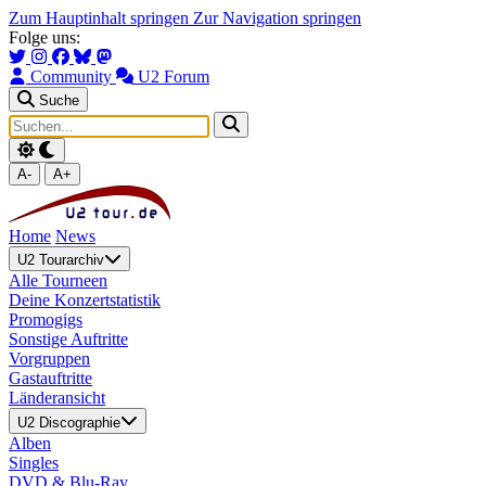
Zum Hauptinhalt springen
Zur Navigation springen
Folge uns:
Community
U2 Forum
Suche
A-
A+
Home
News
U2 Tourarchiv
Alle Tourneen
Deine Konzertstatistik
Promogigs
Sonstige Auftritte
Vorgruppen
Gastauftritte
Länderansicht
U2 Discographie
Alben
Singles
DVD & Blu-Ray