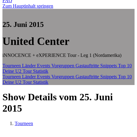
FAQ
Zum Hauptinhalt springen
25. Juni 2015
United Center
iNNOCENCE + eXPERIENCE Tour - Leg 1 (Nordamerika)
Tourneen
Länder
Events
Vorgruppen
Gastauftritte
Snippets
Top 10
Deine U2 Tour Statistik
Tourneen
Länder
Events
Vorgruppen
Gastauftritte
Snippets
Top 10
Deine U2 Tour Statistik
Show Details vom 25. Juni
2015
Tourneen