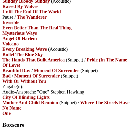
Sunday Bloody Sunday
(Acoustic)
Raised By Wolves
Until The End Of The World
Pause
/
The Wanderer
Invisible
Even Better Than The Real Thing
Mysterious Ways
Angel Of Harlem
Volcano
Every Breaking Wave
(Acoustic)
Bullet The Blue Sky
The Hands That Built America
(Snippet)
/
Pride (In The Name
Of Love)
Beautiful Day
/
Moment Of Surrender
(Snippet)
Bad
/
Moment Of Surrender
(Snippet)
With Or Without You
Zugabe(n):
Audio-Ansprache "One" Stephen Hawking
City Of Blinding Lights
Mother And Child Reunion
(Snippet)
/
Where The Streets Have
No Name
One
Boxscore