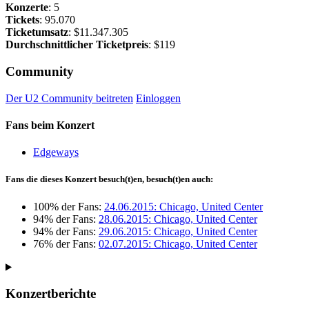
Konzerte
: 5
Tickets
: 95.070
Ticketumsatz
: $11.347.305
Durchschnittlicher Ticketpreis
: $119
Community
Der U2 Community beitreten
Einloggen
Fans beim Konzert
Edgeways
Fans die dieses Konzert besuch(t)en, besuch(t)en auch:
100% der Fans:
24.06.2015: Chicago, United Center
94% der Fans:
28.06.2015: Chicago, United Center
94% der Fans:
29.06.2015: Chicago, United Center
76% der Fans:
02.07.2015: Chicago, United Center
Konzertberichte