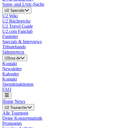
Song- und Lyric-Suche
U2 Specials
U2 Wiki
U2 Bücherecke
U2 Travel Guide
U2.com Fanclub
Fanletter
Specials & Interviews
Tributebands
Sideprojects
U2tour.de
Kontakt
Newsletter
Kalender
Kontakt
Spendenaktionen
FAQ
Home
News
U2 Tourarchiv
Alle Tourneen
Deine Konzertstatistik
Promogigs