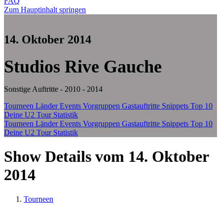
FAQ
Zum Hauptinhalt springen
14. Oktober 2014
Studios Rive Gauche
Sonstige Auftritte - 2010 - 2014
Tourneen
Länder
Events
Vorgruppen
Gastauftritte
Snippets
Top 10
Deine U2 Tour Statistik
Tourneen
Länder
Events
Vorgruppen
Gastauftritte
Snippets
Top 10
Deine U2 Tour Statistik
Show Details vom 14. Oktober
2014
Tourneen