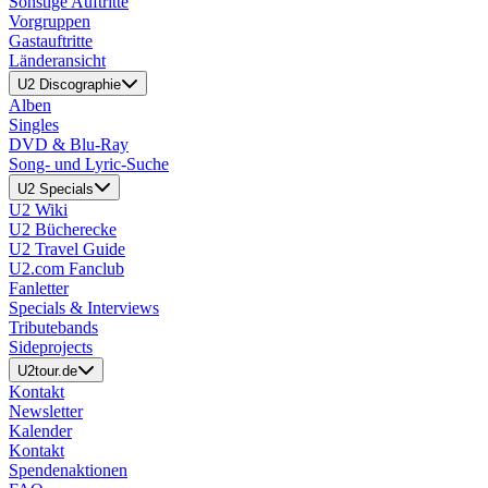
Sonstige Auftritte
Vorgruppen
Gastauftritte
Länderansicht
U2 Discographie
Alben
Singles
DVD & Blu-Ray
Song- und Lyric-Suche
U2 Specials
U2 Wiki
U2 Bücherecke
U2 Travel Guide
U2.com Fanclub
Fanletter
Specials & Interviews
Tributebands
Sideprojects
U2tour.de
Kontakt
Newsletter
Kalender
Kontakt
Spendenaktionen