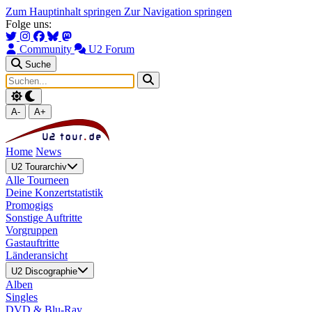
Zum Hauptinhalt springen
Zur Navigation springen
Folge uns:
Community
U2 Forum
Suche
A-
A+
Home
News
U2 Tourarchiv
Alle Tourneen
Deine Konzertstatistik
Promogigs
Sonstige Auftritte
Vorgruppen
Gastauftritte
Länderansicht
U2 Discographie
Alben
Singles
DVD & Blu-Ray