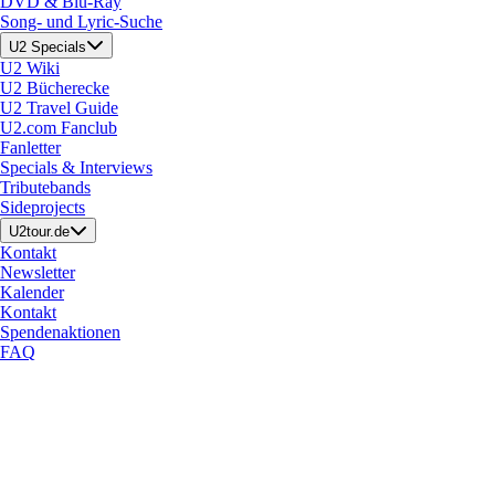
DVD & Blu-Ray
Song- und Lyric-Suche
U2 Specials
U2 Wiki
U2 Bücherecke
U2 Travel Guide
U2.com Fanclub
Fanletter
Specials & Interviews
Tributebands
Sideprojects
U2tour.de
Kontakt
Newsletter
Kalender
Kontakt
Spendenaktionen
FAQ