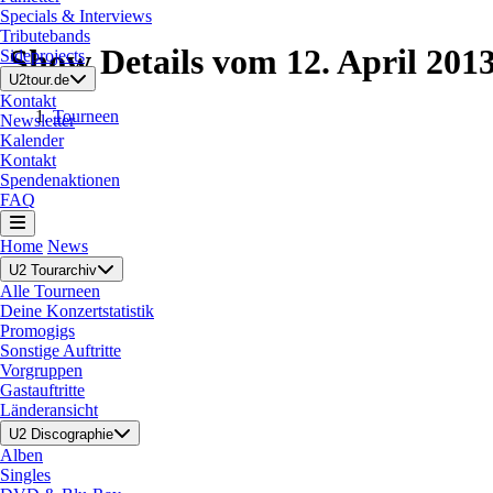
Specials & Interviews
Tributebands
Show Details vom 12. April 201
Sideprojects
U2tour.de
Kontakt
Tourneen
Newsletter
Kalender
Kontakt
Spendenaktionen
FAQ
Home
News
U2 Tourarchiv
Alle Tourneen
Deine Konzertstatistik
Promogigs
Sonstige Auftritte
Vorgruppen
Gastauftritte
Länderansicht
U2 Discographie
Alben
Singles