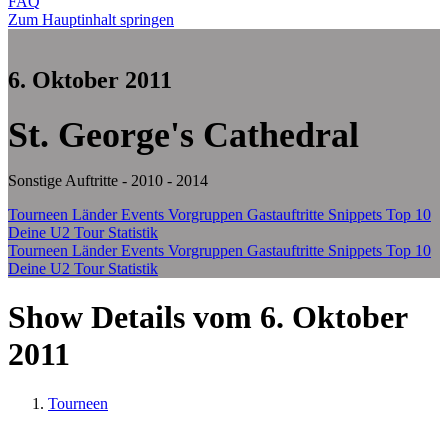
FAQ
Zum Hauptinhalt springen
6. Oktober 2011
St. George's Cathedral
Sonstige Auftritte - 2010 - 2014
Tourneen
Länder
Events
Vorgruppen
Gastauftritte
Snippets
Top 10
Deine U2 Tour Statistik
Tourneen
Länder
Events
Vorgruppen
Gastauftritte
Snippets
Top 10
Deine U2 Tour Statistik
Show Details vom 6. Oktober
2011
Tourneen