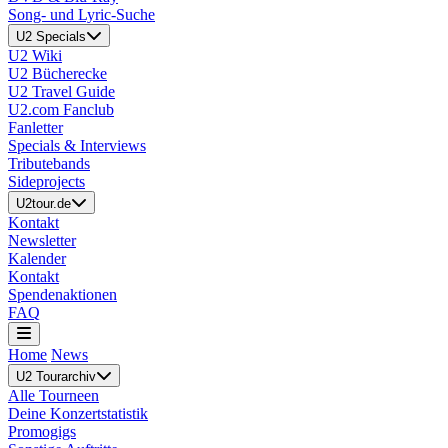
Song- und Lyric-Suche
U2 Specials
U2 Wiki
U2 Bücherecke
U2 Travel Guide
U2.com Fanclub
Fanletter
Specials & Interviews
Tributebands
Sideprojects
U2tour.de
Kontakt
Newsletter
Kalender
Kontakt
Spendenaktionen
FAQ
Home
News
U2 Tourarchiv
Alle Tourneen
Deine Konzertstatistik
Promogigs