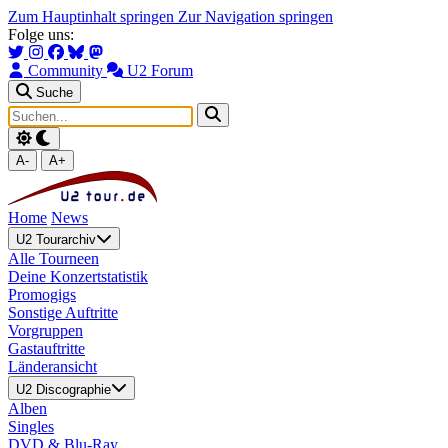
Zum Hauptinhalt springen
Zur Navigation springen
Folge uns:
Community
U2 Forum
Suche
A-
A+
Home
News
U2 Tourarchiv
Alle Tourneen
Deine Konzertstatistik
Promogigs
Sonstige Auftritte
Vorgruppen
Gastauftritte
Länderansicht
U2 Discographie
Alben
Singles
DVD & Blu-Ray