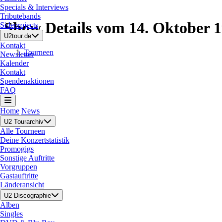
Specials & Interviews
Tributebands
Show Details vom 14. Oktober 
Sideprojects
U2tour.de
Kontakt
Tourneen
Newsletter
Kalender
Kontakt
Spendenaktionen
FAQ
Home
News
U2 Tourarchiv
Alle Tourneen
Deine Konzertstatistik
Promogigs
Sonstige Auftritte
Vorgruppen
Gastauftritte
Länderansicht
U2 Discographie
Alben
Singles