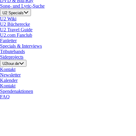
DVD & Blu-Ray
Song- und Lyric-Suche
U2 Specials
U2 Wiki
U2 Bücherecke
U2 Travel Guide
U2.com Fanclub
Fanletter
Specials & Interviews
Tributebands
Sideprojects
U2tour.de
Kontakt
Newsletter
Kalender
Kontakt
Spendenaktionen
FAQ