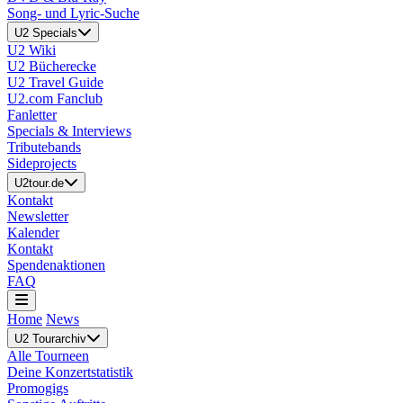
Song- und Lyric-Suche
U2 Specials
U2 Wiki
U2 Bücherecke
U2 Travel Guide
U2.com Fanclub
Fanletter
Specials & Interviews
Tributebands
Sideprojects
U2tour.de
Kontakt
Newsletter
Kalender
Kontakt
Spendenaktionen
FAQ
Home
News
U2 Tourarchiv
Alle Tourneen
Deine Konzertstatistik
Promogigs