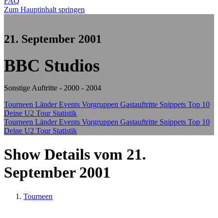
FAQ
Zum Hauptinhalt springen
21. September 2001
BBC Studios
Sonstige Auftritte - 2000 - 2004
Tourneen
Länder
Events
Vorgruppen
Gastauftritte
Snippets
Top 10
Deine U2 Tour Statistik
Tourneen
Länder
Events
Vorgruppen
Gastauftritte
Snippets
Top 10
Deine U2 Tour Statistik
Show Details vom 21.
September 2001
Tourneen