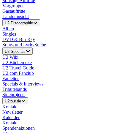
Sonstige Auftritte
Vorgruppen
Gastauftritte
Länderansicht
U2 Discographie
Alben
Singles
DVD & Blu-Ray
Song- und Lyric-Suche
U2 Specials
U2 Wiki
U2 Bücherecke
U2 Travel Guide
U2.com Fanclub
Fanletter
Specials & Interviews
Tributebands
Sideprojects
U2tour.de
Kontakt
Newsletter
Kalender
Kontakt
Spendenaktionen