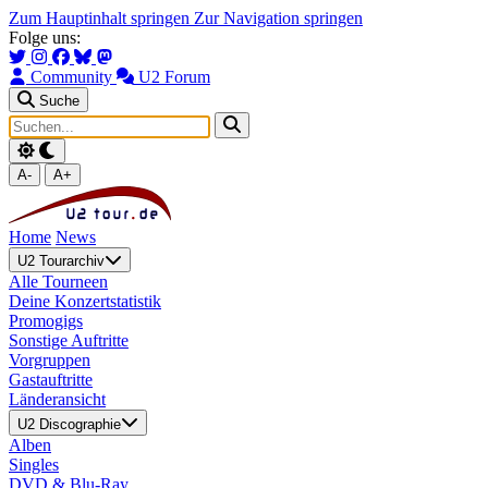
Zum Hauptinhalt springen
Zur Navigation springen
Folge uns:
Community
U2 Forum
Suche
A-
A+
Home
News
U2 Tourarchiv
Alle Tourneen
Deine Konzertstatistik
Promogigs
Sonstige Auftritte
Vorgruppen
Gastauftritte
Länderansicht
U2 Discographie
Alben
Singles
DVD & Blu-Ray