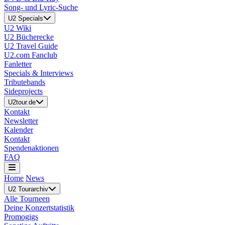
Song- und Lyric-Suche
U2 Specials
U2 Wiki
U2 Bücherecke
U2 Travel Guide
U2.com Fanclub
Fanletter
Specials & Interviews
Tributebands
Sideprojects
U2tour.de
Kontakt
Newsletter
Kalender
Kontakt
Spendenaktionen
FAQ
Home
News
U2 Tourarchiv
Alle Tourneen
Deine Konzertstatistik
Promogigs