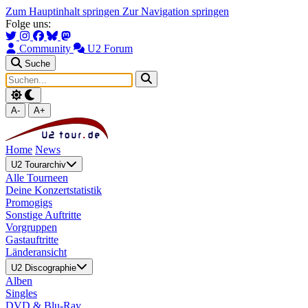
Zum Hauptinhalt springen
Zur Navigation springen
Folge uns:
Community
U2 Forum
Suche
A-
A+
Home
News
U2 Tourarchiv
Alle Tourneen
Deine Konzertstatistik
Promogigs
Sonstige Auftritte
Vorgruppen
Gastauftritte
Länderansicht
U2 Discographie
Alben
Singles
DVD & Blu-Ray