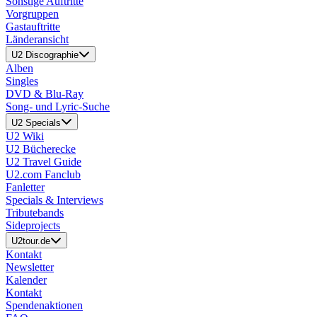
Sonstige Auftritte
Vorgruppen
Gastauftritte
Länderansicht
U2 Discographie
Alben
Singles
DVD & Blu-Ray
Song- und Lyric-Suche
U2 Specials
U2 Wiki
U2 Bücherecke
U2 Travel Guide
U2.com Fanclub
Fanletter
Specials & Interviews
Tributebands
Sideprojects
U2tour.de
Kontakt
Newsletter
Kalender
Kontakt
Spendenaktionen