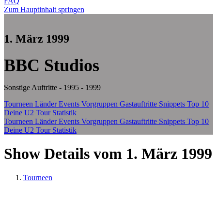
FAQ
Zum Hauptinhalt springen
1. März 1999
BBC Studios
Sonstige Auftritte - 1995 - 1999
Tourneen
Länder
Events
Vorgruppen
Gastauftritte
Snippets
Top 10
Deine U2 Tour Statistik
Tourneen
Länder
Events
Vorgruppen
Gastauftritte
Snippets
Top 10
Deine U2 Tour Statistik
Show Details vom 1. März 1999
Tourneen