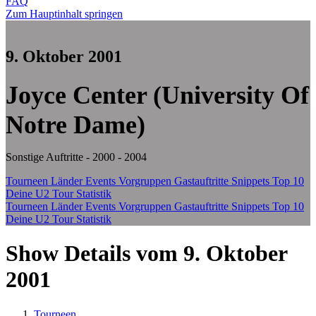
FAQ
Zum Hauptinhalt springen
9. Oktober 2001
Joyce Center (University Of
Notre Dame)
Sonstige Auftritte - 2000 - 2004
Tourneen
Länder
Events
Vorgruppen
Gastauftritte
Snippets
Top 10
Deine U2 Tour Statistik
Tourneen
Länder
Events
Vorgruppen
Gastauftritte
Snippets
Top 10
Deine U2 Tour Statistik
Show Details vom 9. Oktober
2001
Tourneen