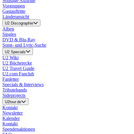
Sonstige Auftritte
Vorgruppen
Gastauftritte
Länderansicht
U2 Discographie
Alben
Singles
DVD & Blu-Ray
Song- und Lyric-Suche
U2 Specials
U2 Wiki
U2 Bücherecke
U2 Travel Guide
U2.com Fanclub
Fanletter
Specials & Interviews
Tributebands
Sideprojects
U2tour.de
Kontakt
Newsletter
Kalender
Kontakt
Spendenaktionen