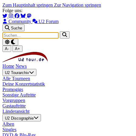
Zum Hauptinhalt springen
Zur Navigation springen
Folge uns:
Community
U2 Forum
Suche
A-
A+
Home
News
U2 Tourarchiv
Alle Tourneen
Deine Konzertstatistik
Promogigs
Sonstige Auftritte
Vorgruppen
Gastauftritte
Länderansicht
U2 Discographie
Alben
Singles
DVD & Blu-Ray