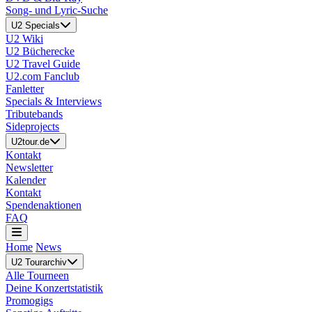
Song- und Lyric-Suche
U2 Specials
U2 Wiki
U2 Bücherecke
U2 Travel Guide
U2.com Fanclub
Fanletter
Specials & Interviews
Tributebands
Sideprojects
U2tour.de
Kontakt
Newsletter
Kalender
Kontakt
Spendenaktionen
FAQ
Home
News
U2 Tourarchiv
Alle Tourneen
Deine Konzertstatistik
Promogigs