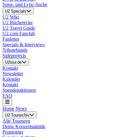
Song- und Lyric-Suche
U2 Specials
U2 Wiki
U2 Bücherecke
U2 Travel Guide
U2.com Fanclub
Fanletter
Specials & Interviews
Tributebands
Sideprojects
U2tour.de
Kontakt
Newsletter
Kalender
Kontakt
Spendenaktionen
FAQ
Home
News
U2 Tourarchiv
Alle Tourneen
Deine Konzertstatistik
Promogigs