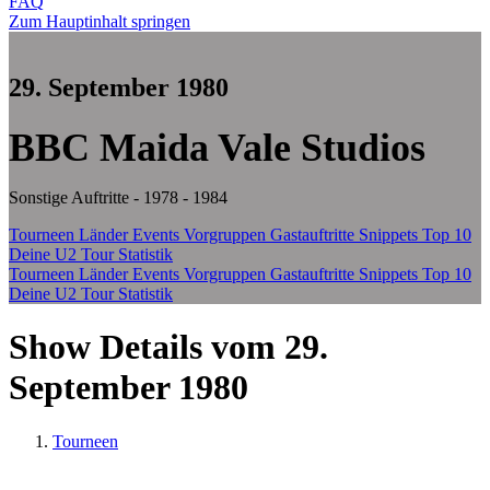
FAQ
Zum Hauptinhalt springen
29. September 1980
BBC Maida Vale Studios
Sonstige Auftritte - 1978 - 1984
Tourneen
Länder
Events
Vorgruppen
Gastauftritte
Snippets
Top 10
Deine U2 Tour Statistik
Tourneen
Länder
Events
Vorgruppen
Gastauftritte
Snippets
Top 10
Deine U2 Tour Statistik
Show Details vom 29.
September 1980
Tourneen