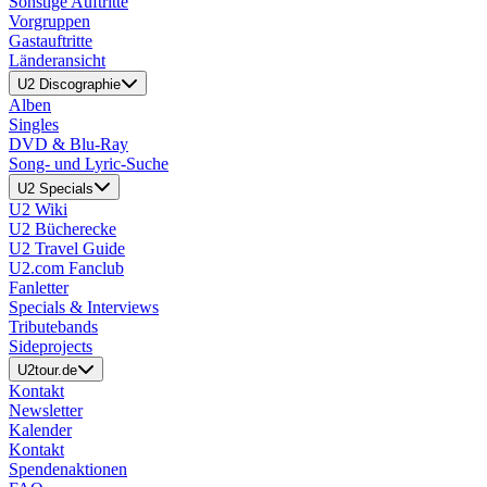
Sonstige Auftritte
Vorgruppen
Gastauftritte
Länderansicht
U2 Discographie
Alben
Singles
DVD & Blu-Ray
Song- und Lyric-Suche
U2 Specials
U2 Wiki
U2 Bücherecke
U2 Travel Guide
U2.com Fanclub
Fanletter
Specials & Interviews
Tributebands
Sideprojects
U2tour.de
Kontakt
Newsletter
Kalender
Kontakt
Spendenaktionen