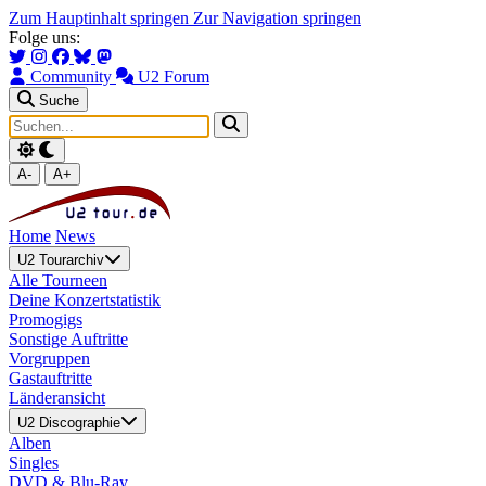
Zum Hauptinhalt springen
Zur Navigation springen
Folge uns:
Community
U2 Forum
Suche
A-
A+
Home
News
U2 Tourarchiv
Alle Tourneen
Deine Konzertstatistik
Promogigs
Sonstige Auftritte
Vorgruppen
Gastauftritte
Länderansicht
U2 Discographie
Alben
Singles
DVD & Blu-Ray