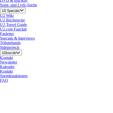
DVD & Blu-Ray
Song- und Lyric-Suche
U2 Specials
U2 Wiki
U2 Bücherecke
U2 Travel Guide
U2.com Fanclub
Fanletter
Specials & Interviews
Tributebands
Sideprojects
U2tour.de
Kontakt
Newsletter
Kalender
Kontakt
Spendenaktionen
FAQ