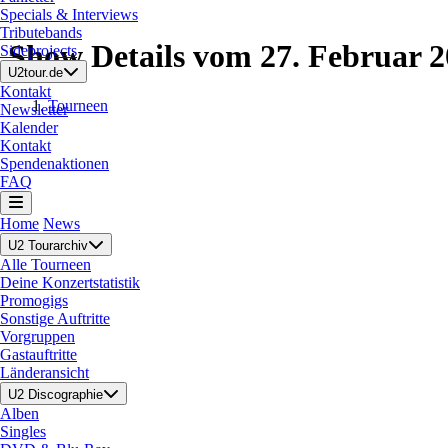
Specials & Interviews
Tributebands
Show Details vom 27. Februar 
Sideprojects
U2tour.de
Kontakt
Tourneen
Newsletter
Kalender
Kontakt
Spendenaktionen
FAQ
Home
News
U2 Tourarchiv
Alle Tourneen
Deine Konzertstatistik
Promogigs
Sonstige Auftritte
Vorgruppen
Gastauftritte
Länderansicht
U2 Discographie
Alben
Singles