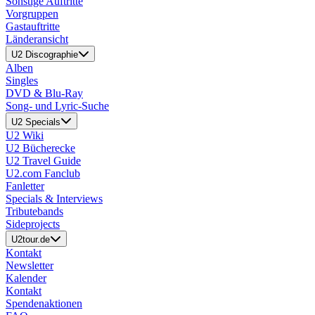
Sonstige Auftritte
Vorgruppen
Gastauftritte
Länderansicht
U2 Discographie
Alben
Singles
DVD & Blu-Ray
Song- und Lyric-Suche
U2 Specials
U2 Wiki
U2 Bücherecke
U2 Travel Guide
U2.com Fanclub
Fanletter
Specials & Interviews
Tributebands
Sideprojects
U2tour.de
Kontakt
Newsletter
Kalender
Kontakt
Spendenaktionen