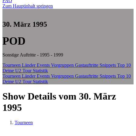
FAQ
Zum Hauptinhalt springen
30. März 1995
POD
Sonstige Auftritte - 1995 - 1999
Tourneen
Länder
Events
Vorgruppen
Gastauftritte
Snippets
Top 10
Deine U2 Tour Statistik
Tourneen
Länder
Events
Vorgruppen
Gastauftritte
Snippets
Top 10
Deine U2 Tour Statistik
Show Details vom 30. März
1995
Tourneen