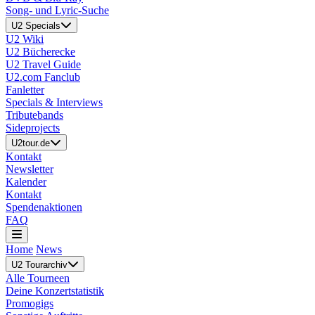
Song- und Lyric-Suche
U2 Specials
U2 Wiki
U2 Bücherecke
U2 Travel Guide
U2.com Fanclub
Fanletter
Specials & Interviews
Tributebands
Sideprojects
U2tour.de
Kontakt
Newsletter
Kalender
Kontakt
Spendenaktionen
FAQ
Home
News
U2 Tourarchiv
Alle Tourneen
Deine Konzertstatistik
Promogigs