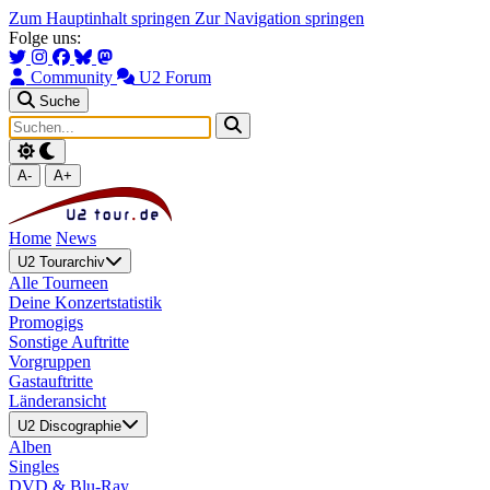
Zum Hauptinhalt springen
Zur Navigation springen
Folge uns:
Community
U2 Forum
Suche
A-
A+
Home
News
U2 Tourarchiv
Alle Tourneen
Deine Konzertstatistik
Promogigs
Sonstige Auftritte
Vorgruppen
Gastauftritte
Länderansicht
U2 Discographie
Alben
Singles
DVD & Blu-Ray