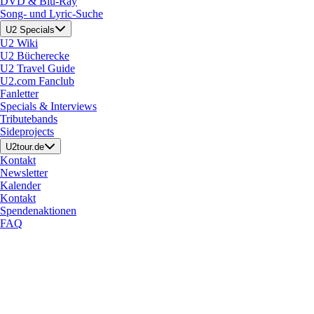
DVD & Blu-Ray
Song- und Lyric-Suche
U2 Specials
U2 Wiki
U2 Bücherecke
U2 Travel Guide
U2.com Fanclub
Fanletter
Specials & Interviews
Tributebands
Sideprojects
U2tour.de
Kontakt
Newsletter
Kalender
Kontakt
Spendenaktionen
FAQ