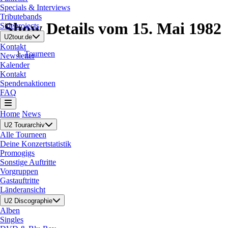
Specials & Interviews
Tributebands
Show Details vom 15. Mai 1982
Sideprojects
U2tour.de
Kontakt
Tourneen
Newsletter
Kalender
Kontakt
Spendenaktionen
FAQ
Home
News
U2 Tourarchiv
Alle Tourneen
Deine Konzertstatistik
Promogigs
Sonstige Auftritte
Vorgruppen
Gastauftritte
Länderansicht
U2 Discographie
Alben
Singles