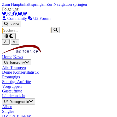
Zum Hauptinhalt springen
Zur Navigation springen
Folge uns:
Community
U2 Forum
Suche
A-
A+
Home
News
U2 Tourarchiv
Alle Tourneen
Deine Konzertstatistik
Promogigs
Sonstige Auftritte
Vorgruppen
Gastauftritte
Länderansicht
U2 Discographie
Alben
Singles
DVD & Blu-Ray