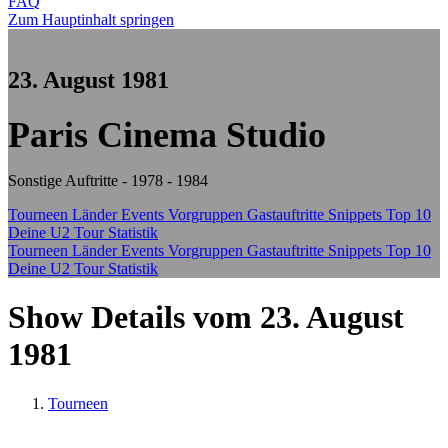
FAQ
Zum Hauptinhalt springen
23. August 1981
Paris Cinema Studio
Sonstige Auftritte - 1978 - 1984
Tourneen
Länder
Events
Vorgruppen
Gastauftritte
Snippets
Top 10
Deine U2 Tour Statistik
Tourneen
Länder
Events
Vorgruppen
Gastauftritte
Snippets
Top 10
Deine U2 Tour Statistik
Show Details vom 23. August
1981
Tourneen