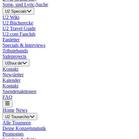
Song- und Lyric-Suche
U2 Specials
U2 Wiki
U2 Bücherecke
U2 Travel Guide
U2.com Fanclub
Fanletter
Specials & Interviews
Tributebands
Sideprojects
U2tour.de
Kontakt
Newsletter
Kalender
Kontakt
Spendenaktionen
FAQ
Home
News
U2 Tourarchiv
Alle Tourneen
Deine Konzertstatistik
Promogigs