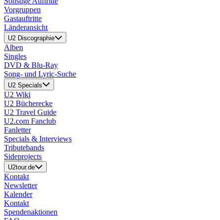
Sonstige Auftritte
Vorgruppen
Gastauftritte
Länderansicht
U2 Discographie
Alben
Singles
DVD & Blu-Ray
Song- und Lyric-Suche
U2 Specials
U2 Wiki
U2 Bücherecke
U2 Travel Guide
U2.com Fanclub
Fanletter
Specials & Interviews
Tributebands
Sideprojects
U2tour.de
Kontakt
Newsletter
Kalender
Kontakt
Spendenaktionen