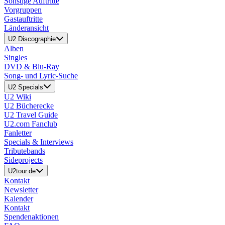
Sonstige Auftritte
Vorgruppen
Gastauftritte
Länderansicht
U2 Discographie
Alben
Singles
DVD & Blu-Ray
Song- und Lyric-Suche
U2 Specials
U2 Wiki
U2 Bücherecke
U2 Travel Guide
U2.com Fanclub
Fanletter
Specials & Interviews
Tributebands
Sideprojects
U2tour.de
Kontakt
Newsletter
Kalender
Kontakt
Spendenaktionen