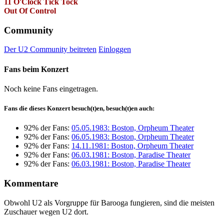
11 O'Clock Tick Tock
Out Of Control
Community
Der U2 Community beitreten
Einloggen
Fans beim Konzert
Noch keine Fans eingetragen.
Fans die dieses Konzert besuch(t)en, besuch(t)en auch:
92% der Fans:
05.05.1983: Boston, Orpheum Theater
92% der Fans:
06.05.1983: Boston, Orpheum Theater
92% der Fans:
14.11.1981: Boston, Orpheum Theater
92% der Fans:
06.03.1981: Boston, Paradise Theater
92% der Fans:
06.03.1981: Boston, Paradise Theater
Kommentare
Obwohl U2 als Vorgruppe für Barooga fungieren, sind die meisten
Zuschauer wegen U2 dort.