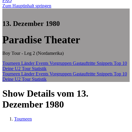
FAQ
Zum Hauptinhalt springen
13. Dezember 1980
Paradise Theater
Boy Tour - Leg 2 (Nordamerika)
Tourneen
Länder
Events
Vorgruppen
Gastauftritte
Snippets
Top 10
Deine U2 Tour Statistik
Tourneen
Länder
Events
Vorgruppen
Gastauftritte
Snippets
Top 10
Deine U2 Tour Statistik
Show Details vom 13.
Dezember 1980
Tourneen