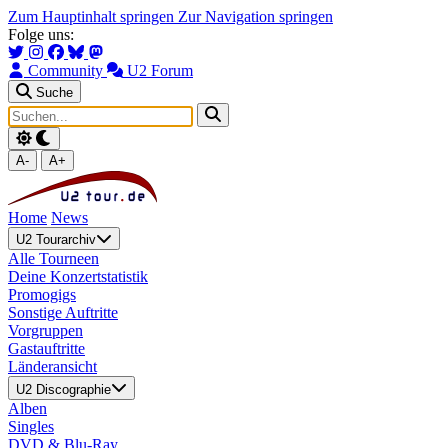
Zum Hauptinhalt springen
Zur Navigation springen
Folge uns:
Community
U2 Forum
Suche
A-
A+
Home
News
U2 Tourarchiv
Alle Tourneen
Deine Konzertstatistik
Promogigs
Sonstige Auftritte
Vorgruppen
Gastauftritte
Länderansicht
U2 Discographie
Alben
Singles
DVD & Blu-Ray