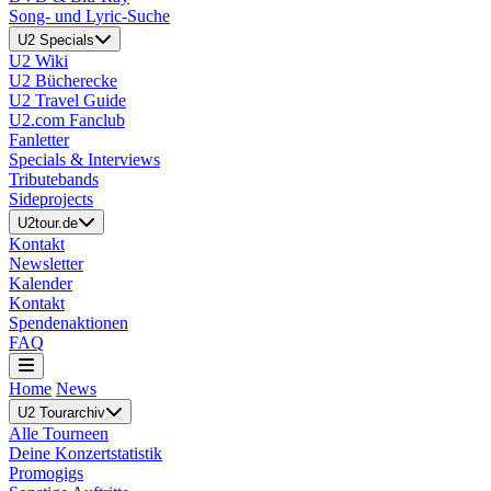
Song- und Lyric-Suche
U2 Specials
U2 Wiki
U2 Bücherecke
U2 Travel Guide
U2.com Fanclub
Fanletter
Specials & Interviews
Tributebands
Sideprojects
U2tour.de
Kontakt
Newsletter
Kalender
Kontakt
Spendenaktionen
FAQ
Home
News
U2 Tourarchiv
Alle Tourneen
Deine Konzertstatistik
Promogigs