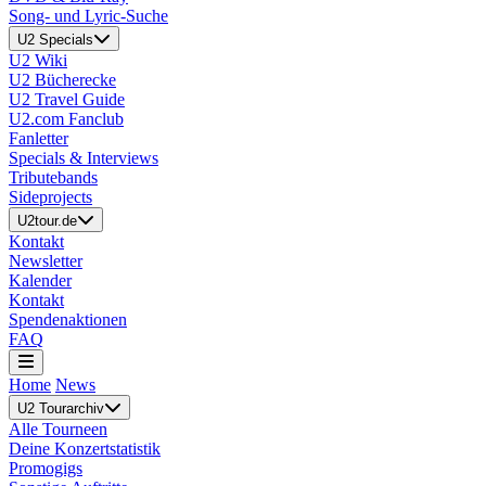
Song- und Lyric-Suche
U2 Specials
U2 Wiki
U2 Bücherecke
U2 Travel Guide
U2.com Fanclub
Fanletter
Specials & Interviews
Tributebands
Sideprojects
U2tour.de
Kontakt
Newsletter
Kalender
Kontakt
Spendenaktionen
FAQ
Home
News
U2 Tourarchiv
Alle Tourneen
Deine Konzertstatistik
Promogigs