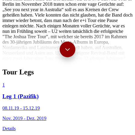
Berlin im November 2018 traten schon erste vage Gerüchte auf:
„See you next year in Australia“ soll es aus Kreisen der Crew
geheißen haben. Viele konnten das nicht glauben, hat die Band doch
immer wieder betont, dass man nach der e+i Tour eine Pause
einlegen möchte. Nach einigen Monaten voller Gerüchte, war es
nun im Frühling soweit – U2 weiten tatsächlich die erfolgreiche
"The Joshua Tree Tour", mit welcher sie bereits 2017 im Rahmen
des 30-jährigen Jubiläums des Mega-Albums in Europa,
Nordamerika und Lateinamerika gespielt haben, auf Australien,
Neuseeland und Asien aus. U2 als ihre eigene Revival-Band mit
einer zwei Jahre alten Tour-Projekt für ein 32-jähriges Jubiläum?
Oder die verdiente und langersehnte Rückkehr nach Australien und
Asien mit einem kommerziell erfolgreichen und von Kritikern
Tour Legs
gefeierten Live-Konzept? Wie dem auch sei: Nach 9 Jahren kehren
U2 wieder nach Australien und Neuseeland zurück. Japanische Fans
1
mussten sogar 13 Jahre warten! Zudem spielt Band zum ersten Mal
in ihrer Karriere in Singapur, Südkorea, auf den Philippinen und in
Leg 1 (Pazifik)
Indien.
08.11.19 - 15.12.19
Nov. 2019 - Dez. 2019
Details