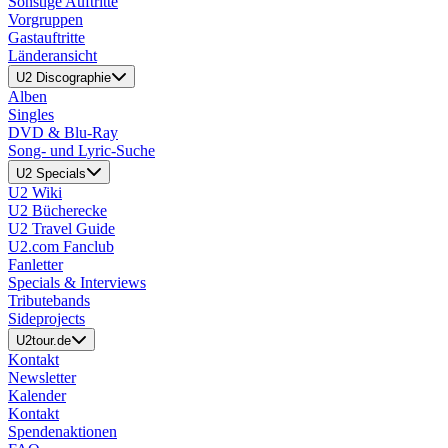
Sonstige Auftritte
Vorgruppen
Gastauftritte
Länderansicht
U2 Discographie
Alben
Singles
DVD & Blu-Ray
Song- und Lyric-Suche
U2 Specials
U2 Wiki
U2 Bücherecke
U2 Travel Guide
U2.com Fanclub
Fanletter
Specials & Interviews
Tributebands
Sideprojects
U2tour.de
Kontakt
Newsletter
Kalender
Kontakt
Spendenaktionen