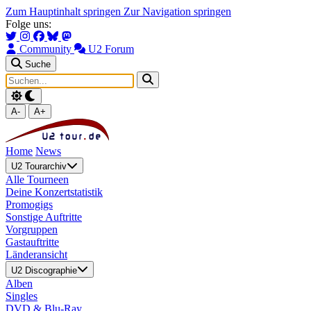
Zum Hauptinhalt springen
Zur Navigation springen
Folge uns:
Community
U2 Forum
Suche
A-
A+
Home
News
U2 Tourarchiv
Alle Tourneen
Deine Konzertstatistik
Promogigs
Sonstige Auftritte
Vorgruppen
Gastauftritte
Länderansicht
U2 Discographie
Alben
Singles
DVD & Blu-Ray