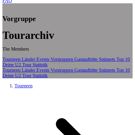
FAQ
Zum Hauptinhalt springen
Vorgruppe
Tourarchiv
The Members
Tourneen
Länder
Events
Vorgruppen
Gastauftritte
Snippets
Top 10
Deine U2 Tour Statistik
Tourneen
Länder
Events
Vorgruppen
Gastauftritte
Snippets
Top 10
Deine U2 Tour Statistik
Tourneen