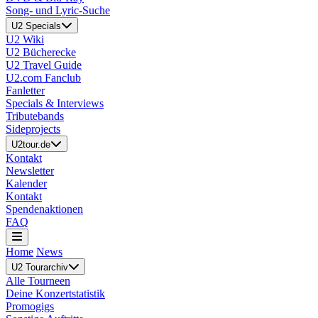
Song- und Lyric-Suche
U2 Specials
U2 Wiki
U2 Bücherecke
U2 Travel Guide
U2.com Fanclub
Fanletter
Specials & Interviews
Tributebands
Sideprojects
U2tour.de
Kontakt
Newsletter
Kalender
Kontakt
Spendenaktionen
FAQ
Home
News
U2 Tourarchiv
Alle Tourneen
Deine Konzertstatistik
Promogigs