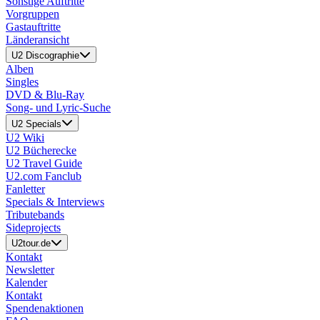
Sonstige Auftritte
Vorgruppen
Gastauftritte
Länderansicht
U2 Discographie
Alben
Singles
DVD & Blu-Ray
Song- und Lyric-Suche
U2 Specials
U2 Wiki
U2 Bücherecke
U2 Travel Guide
U2.com Fanclub
Fanletter
Specials & Interviews
Tributebands
Sideprojects
U2tour.de
Kontakt
Newsletter
Kalender
Kontakt
Spendenaktionen