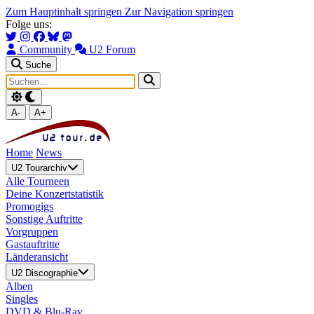
Zum Hauptinhalt springen
Zur Navigation springen
Folge uns:
Community
U2 Forum
Suche
A-
A+
Home
News
U2 Tourarchiv
Alle Tourneen
Deine Konzertstatistik
Promogigs
Sonstige Auftritte
Vorgruppen
Gastauftritte
Länderansicht
U2 Discographie
Alben
Singles
DVD & Blu-Ray