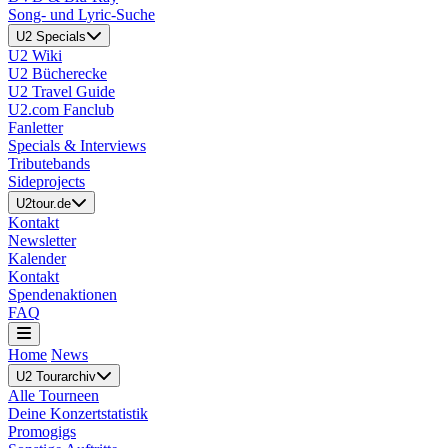
Song- und Lyric-Suche
U2 Specials
U2 Wiki
U2 Bücherecke
U2 Travel Guide
U2.com Fanclub
Fanletter
Specials & Interviews
Tributebands
Sideprojects
U2tour.de
Kontakt
Newsletter
Kalender
Kontakt
Spendenaktionen
FAQ
Home
News
U2 Tourarchiv
Alle Tourneen
Deine Konzertstatistik
Promogigs