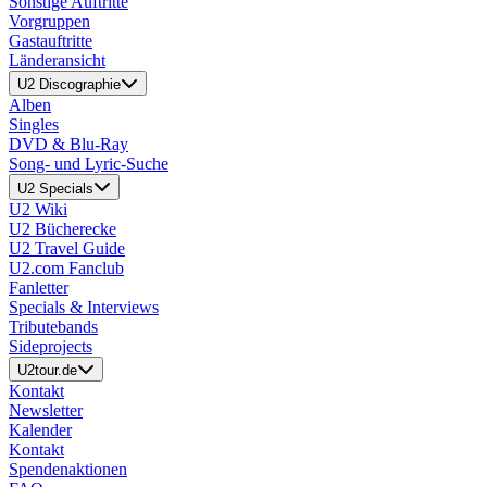
Sonstige Auftritte
Vorgruppen
Gastauftritte
Länderansicht
U2 Discographie
Alben
Singles
DVD & Blu-Ray
Song- und Lyric-Suche
U2 Specials
U2 Wiki
U2 Bücherecke
U2 Travel Guide
U2.com Fanclub
Fanletter
Specials & Interviews
Tributebands
Sideprojects
U2tour.de
Kontakt
Newsletter
Kalender
Kontakt
Spendenaktionen