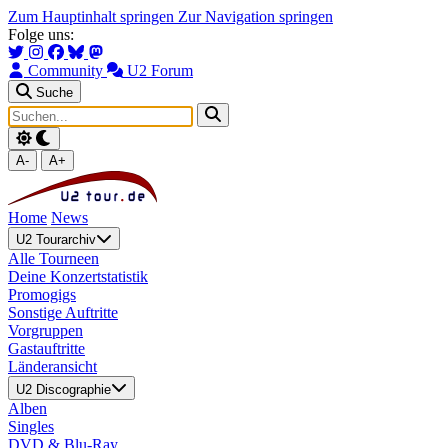
Zum Hauptinhalt springen
Zur Navigation springen
Folge uns:
Community
U2 Forum
Suche
A-
A+
Home
News
U2 Tourarchiv
Alle Tourneen
Deine Konzertstatistik
Promogigs
Sonstige Auftritte
Vorgruppen
Gastauftritte
Länderansicht
U2 Discographie
Alben
Singles
DVD & Blu-Ray