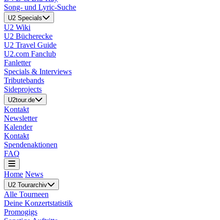
Song- und Lyric-Suche
U2 Specials
U2 Wiki
U2 Bücherecke
U2 Travel Guide
U2.com Fanclub
Fanletter
Specials & Interviews
Tributebands
Sideprojects
U2tour.de
Kontakt
Newsletter
Kalender
Kontakt
Spendenaktionen
FAQ
Home
News
U2 Tourarchiv
Alle Tourneen
Deine Konzertstatistik
Promogigs