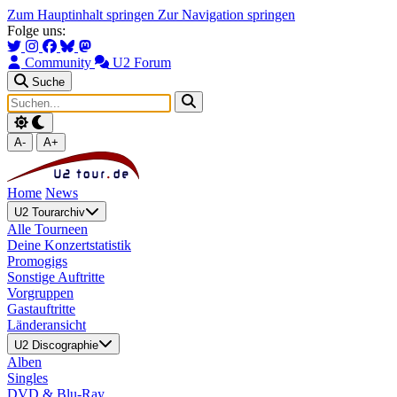
Zum Hauptinhalt springen
Zur Navigation springen
Folge uns:
Community
U2 Forum
Suche
A-
A+
Home
News
U2 Tourarchiv
Alle Tourneen
Deine Konzertstatistik
Promogigs
Sonstige Auftritte
Vorgruppen
Gastauftritte
Länderansicht
U2 Discographie
Alben
Singles
DVD & Blu-Ray