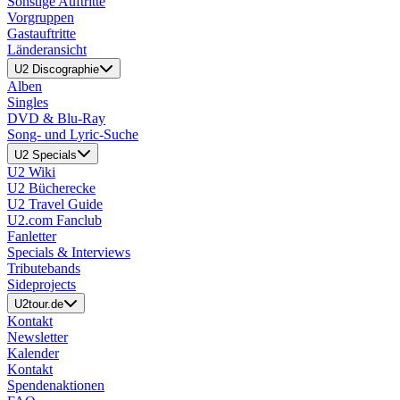
Sonstige Auftritte
Vorgruppen
Gastauftritte
Länderansicht
U2 Discographie
Alben
Singles
DVD & Blu-Ray
Song- und Lyric-Suche
U2 Specials
U2 Wiki
U2 Bücherecke
U2 Travel Guide
U2.com Fanclub
Fanletter
Specials & Interviews
Tributebands
Sideprojects
U2tour.de
Kontakt
Newsletter
Kalender
Kontakt
Spendenaktionen