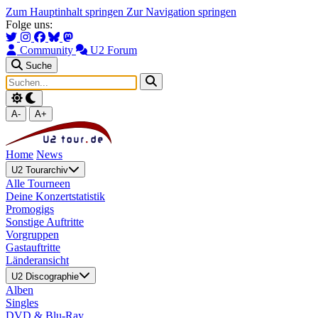
Zum Hauptinhalt springen
Zur Navigation springen
Folge uns:
Community
U2 Forum
Suche
A-
A+
Home
News
U2 Tourarchiv
Alle Tourneen
Deine Konzertstatistik
Promogigs
Sonstige Auftritte
Vorgruppen
Gastauftritte
Länderansicht
U2 Discographie
Alben
Singles
DVD & Blu-Ray