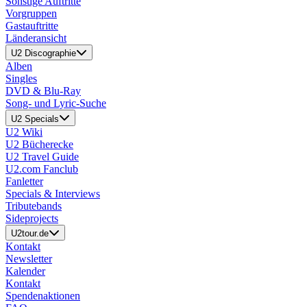
Sonstige Auftritte
Vorgruppen
Gastauftritte
Länderansicht
U2 Discographie
Alben
Singles
DVD & Blu-Ray
Song- und Lyric-Suche
U2 Specials
U2 Wiki
U2 Bücherecke
U2 Travel Guide
U2.com Fanclub
Fanletter
Specials & Interviews
Tributebands
Sideprojects
U2tour.de
Kontakt
Newsletter
Kalender
Kontakt
Spendenaktionen