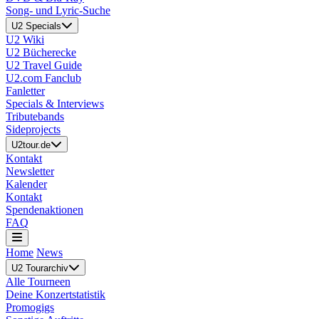
Song- und Lyric-Suche
U2 Specials
U2 Wiki
U2 Bücherecke
U2 Travel Guide
U2.com Fanclub
Fanletter
Specials & Interviews
Tributebands
Sideprojects
U2tour.de
Kontakt
Newsletter
Kalender
Kontakt
Spendenaktionen
FAQ
Home
News
U2 Tourarchiv
Alle Tourneen
Deine Konzertstatistik
Promogigs