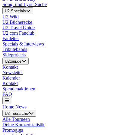
Song- und Lyric-Suche
U2 Specials
U2 Wiki
U2 Bücherecke
U2 Travel Guide
U2.com Fanclub
Fanletter
Specials & Interviews
Tributebands
Sideprojects
U2tour.de
Kontakt
Newsletter
Kalender
Kontakt
Spendenaktionen
FAQ
Home
News
U2 Tourarchiv
Alle Tourneen
Deine Konzertstatistik
Promogigs