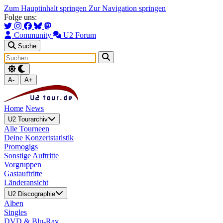
Zum Hauptinhalt springen
Zur Navigation springen
Folge uns:
Community
U2 Forum
Suche
A-
A+
Home
News
U2 Tourarchiv
Alle Tourneen
Deine Konzertstatistik
Promogigs
Sonstige Auftritte
Vorgruppen
Gastauftritte
Länderansicht
U2 Discographie
Alben
Singles
DVD & Blu-Ray