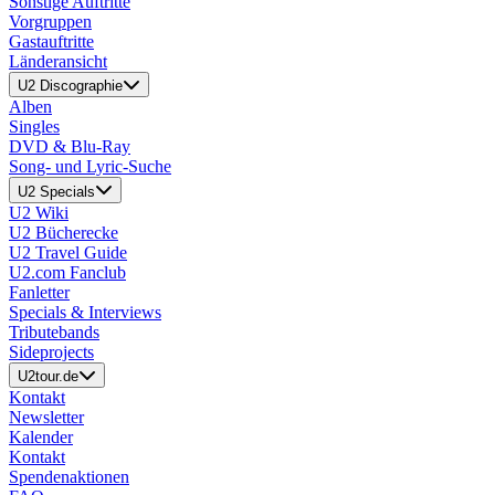
Sonstige Auftritte
Vorgruppen
Gastauftritte
Länderansicht
U2 Discographie
Alben
Singles
DVD & Blu-Ray
Song- und Lyric-Suche
U2 Specials
U2 Wiki
U2 Bücherecke
U2 Travel Guide
U2.com Fanclub
Fanletter
Specials & Interviews
Tributebands
Sideprojects
U2tour.de
Kontakt
Newsletter
Kalender
Kontakt
Spendenaktionen